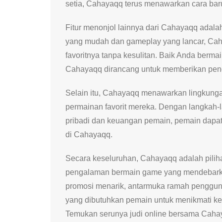
setia, Cahayaqq terus menawarkan cara bar
Fitur menonjol lainnya dari Cahayaqq ada
yang mudah dan gameplay yang lancar, Ca
favoritnya tanpa kesulitan. Baik Anda bermain
Cahayaqq dirancang untuk memberikan pen
Selain itu, Cahayaqq menawarkan lingkunga
permainan favorit mereka. Dengan langkah-
pribadi dan keuangan pemain, pemain dapat
di Cahayaqq.
Secara keseluruhan, Cahayaqq adalah pilih
pengalaman bermain game yang mendebark
promosi menarik, antarmuka ramah penggu
yang dibutuhkan pemain untuk menikmati k
Temukan serunya judi online bersama Cahaya