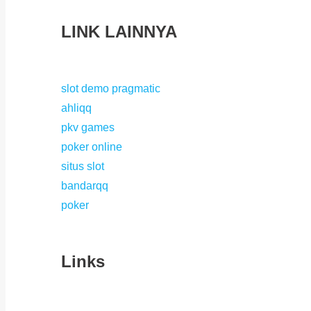
LINK LAINNYA
slot demo pragmatic
ahliqq
pkv games
poker online
situs slot
bandarqq
poker
Links