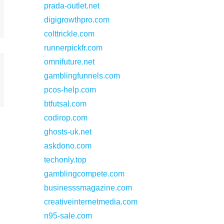
prada-outlet.net
digigrowthpro.com
colttrickle.com
runnerpickfr.com
omnifuture.net
gamblingfunnels.com
pcos-help.com
btfutsal.com
codirop.com
ghosts-uk.net
askdono.com
techonly.top
gamblingcompete.com
businesssmagazine.com
creativeinternetmedia.com
n95-sale.com