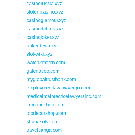
casinorussia.xyz
slotumcasino.xyz
casinoglamour.xyz
casinodollars.xyz
casinojoker.xyz
pokerdewa.xyz
slot-wiki.xyz
watch2match.com
galenaseo.com
myglobaltrustbank.com
employmentlawlawyergo.com
medicalmalpracticelawyersinc.com
comportshop.com
topdecorshop.com
shopasotv.com
travelsanga.com