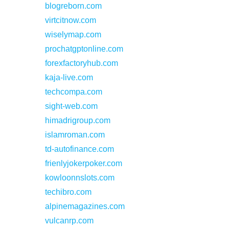
blogreborn.com
virtcitnow.com
wiselymap.com
prochatgptonline.com
forexfactoryhub.com
kaja-live.com
techcompa.com
sight-web.com
himadrigroup.com
islamroman.com
td-autofinance.com
frienlyjokerpoker.com
kowloonnslots.com
techibro.com
alpinemagazines.com
vulcanrp.com