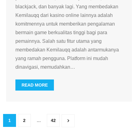
blackjack, dan banyak lagi. Yang membedakan
Kemilauqq dari kasino online lainnya adalah
komitmennya untuk memberikan pengalaman
bermain game berkualitas tinggi bagi para
pemainnya. Salah satu fitur utama yang
membedakan Kemilauqq adalah antarmukanya
yang ramah pengguna. Platform ini mudah
dinavigasi, memudahkan
…
READ MORE
1
2
…
42