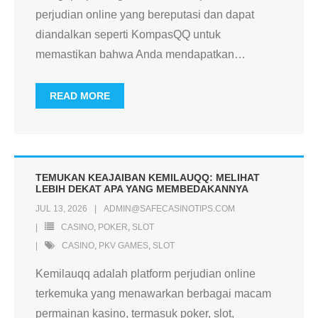
perjudian online yang bereputasi dan dapat
diandalkan seperti KompasQQ untuk
memastikan bahwa Anda mendapatkan
…
READ MORE
TEMUKAN KEAJAIBAN KEMILAUQQ: MELIHAT
LEBIH DEKAT APA YANG MEMBEDAKANNYA
JUL 13, 2026
ADMIN@SAFECASINOTIPS.COM
CASINO
,
POKER
,
SLOT
CASINO
,
PKV GAMES
,
SLOT
Kemilauqq adalah platform perjudian online
terkemuka yang menawarkan berbagai macam
permainan kasino, termasuk poker, slot,