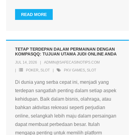
READ MORE
TETAP TERDEPAN DALAM PERMAINAN DENGAN
KOMPASQQ: TUJUAN UTAMA JUDI ONLINE ANDA
JUL 14, 2026
ADMIN@SAFECASINOTIPS.COM
POKER
,
SLOT
PKV GAMES
,
SLOT
Di dunia yang serba cepat ini, menjadi yang
terdepan sangatlah penting dalam setiap aspek
kehidupan. Baik dalam bisnis, olahraga, atau
bahkan aktivitas rekreasi seperti perjudian
online, selangkah lebih maju dalam persaingan
dapat membuat perbedaan besar. Itulah
mengapa penting untuk memilih platform