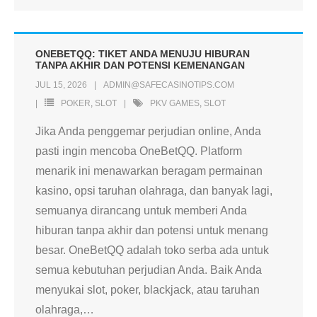
ONEBETQQ: TIKET ANDA MENUJU HIBURAN
TANPA AKHIR DAN POTENSI KEMENANGAN
JUL 15, 2026
ADMIN@SAFECASINOTIPS.COM
POKER
,
SLOT
PKV GAMES
,
SLOT
Jika Anda penggemar perjudian online, Anda
pasti ingin mencoba OneBetQQ. Platform
menarik ini menawarkan beragam permainan
kasino, opsi taruhan olahraga, dan banyak lagi,
semuanya dirancang untuk memberi Anda
hiburan tanpa akhir dan potensi untuk menang
besar. OneBetQQ adalah toko serba ada untuk
semua kebutuhan perjudian Anda. Baik Anda
menyukai slot, poker, blackjack, atau taruhan
olahraga,
…