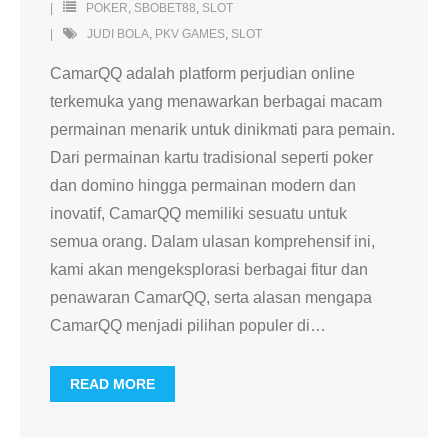
POKER
,
SBOBET88
,
SLOT
JUDI BOLA
,
PKV GAMES
,
SLOT
CamarQQ adalah platform perjudian online
terkemuka yang menawarkan berbagai macam
permainan menarik untuk dinikmati para pemain.
Dari permainan kartu tradisional seperti poker
dan domino hingga permainan modern dan
inovatif, CamarQQ memiliki sesuatu untuk
semua orang. Dalam ulasan komprehensif ini,
kami akan mengeksplorasi berbagai fitur dan
penawaran CamarQQ, serta alasan mengapa
CamarQQ menjadi pilihan populer di
…
READ MORE