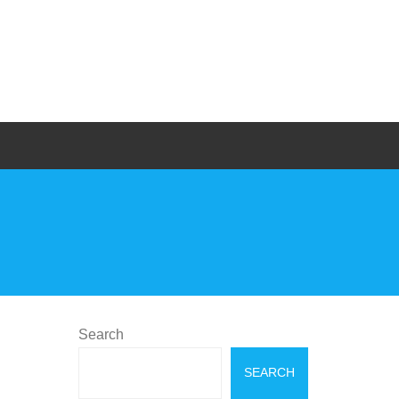
Search
SEARCH