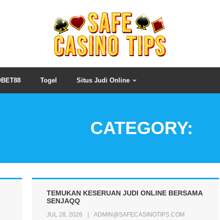
BET88
Togel
Situs Judi Online
CATEGORY:
TEMUKAN KESERUAN JUDI ONLINE BERSAMA
SENJAQQ
JUL 28, 2026
ADMIN@SAFECASINOTIPS.COM