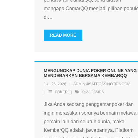
mengapa CamarQQ menjadi pilihan popule
di
…
READ MORE
MENGUNGKAP DUNIA POKER ONLINE YANG
MENDEBARKAN BERSAMA KEMBARQQ
JUL 26, 2026
ADMIN@SAFECASINOTIPS.COM
POKER
PKV GAMES
Jika Anda seorang penggemar poker dan
ingin merasakan serunya bermain melawa
pemain lain dari seluruh dunia, maka
KembarQQ adalah jawabannya. Platform