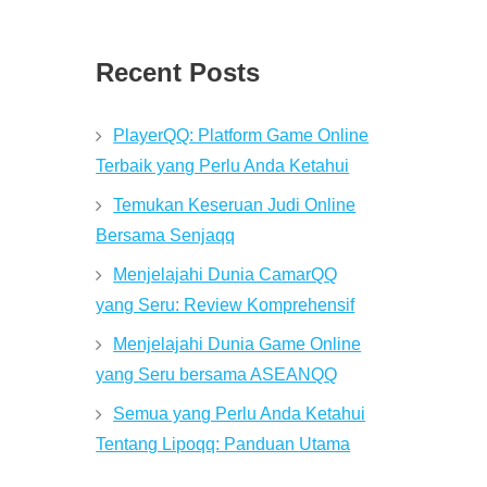
Recent Posts
PlayerQQ: Platform Game Online
Terbaik yang Perlu Anda Ketahui
Temukan Keseruan Judi Online
Bersama Senjaqq
Menjelajahi Dunia CamarQQ
yang Seru: Review Komprehensif
Menjelajahi Dunia Game Online
yang Seru bersama ASEANQQ
Semua yang Perlu Anda Ketahui
Tentang Lipoqq: Panduan Utama