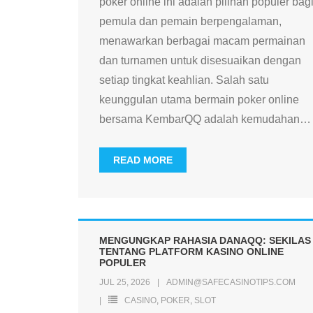
poker online ini adalah pilihan populer bag
pemula dan pemain berpengalaman,
menawarkan berbagai macam permainan
dan turnamen untuk disesuaikan dengan
setiap tingkat keahlian. Salah satu
keunggulan utama bermain poker online
bersama KembarQQ adalah kemudahan
…
READ MORE
MENGUNGKAP RAHASIA DANAQQ: SEKILAS
TENTANG PLATFORM KASINO ONLINE
POPULER
JUL 25, 2026
ADMIN@SAFECASINOTIPS.COM
CASINO
,
POKER
,
SLOT