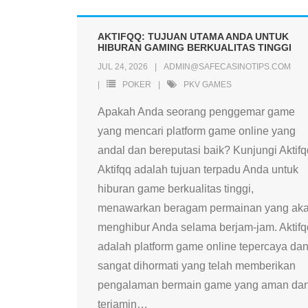
AKTIFQQ: TUJUAN UTAMA ANDA UNTUK
HIBURAN GAMING BERKUALITAS TINGGI
JUL 24, 2026
ADMIN@SAFECASINOTIPS.COM
POKER
PKV GAMES
Apakah Anda seorang penggemar game
yang mencari platform game online yang
andal dan bereputasi baik? Kunjungi Aktifq
Aktifqq adalah tujuan terpadu Anda untuk
hiburan game berkualitas tinggi,
menawarkan beragam permainan yang ak
menghibur Anda selama berjam-jam. Aktifq
adalah platform game online tepercaya da
sangat dihormati yang telah memberikan
pengalaman bermain game yang aman da
terjamin
…