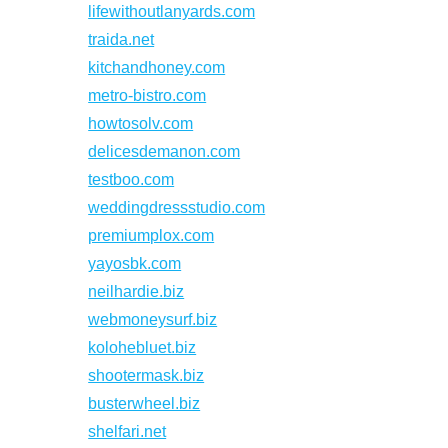
lifewithoutlanyards.com
traida.net
kitchandhoney.com
metro-bistro.com
howtosolv.com
delicesdemanon.com
testboo.com
weddingdressstudio.com
premiumplox.com
yayosbk.com
neilhardie.biz
webmoneysurf.biz
kolohebluet.biz
shootermask.biz
busterwheel.biz
shelfari.net