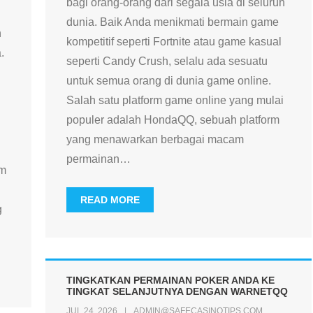
bagi orang-orang dari segala usia di seluruh
dunia. Baik Anda menikmati bermain game
n
kompetitif seperti Fortnite atau game kasual
.
seperti Candy Crush, selalu ada sesuatu
untuk semua orang di dunia game online.
Salah satu platform game online yang mulai
populer adalah HondaQQ, sebuah platform
yang menawarkan berbagai macam
permainan
…
am
READ MORE
g
TINGKATKAN PERMAINAN POKER ANDA KE
TINGKAT SELANJUTNYA DENGAN WARNETQQ
JUL 24, 2026
ADMIN@SAFECASINOTIPS.COM