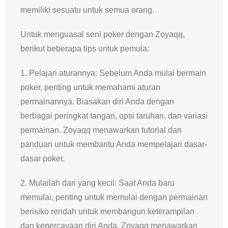
memiliki sesuatu untuk semua orang.
Untuk menguasai seni poker dengan Zoyaqq,
berikut beberapa tips untuk pemula:
1. Pelajari aturannya: Sebelum Anda mulai bermain
poker, penting untuk memahami aturan
permainannya. Biasakan diri Anda dengan
berbagai peringkat tangan, opsi taruhan, dan variasi
permainan. Zoyaqq menawarkan tutorial dan
panduan untuk membantu Anda mempelajari dasar-
dasar poker.
2. Mulailah dari yang kecil: Saat Anda baru
memulai, penting untuk memulai dengan permainan
berisiko rendah untuk membangun keterampilan
dan kepercayaan diri Anda. Zoyaqq menawarkan