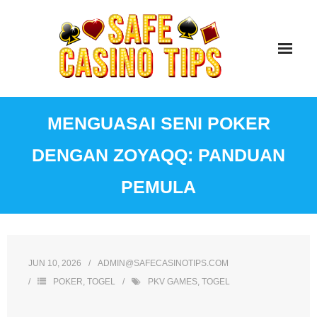
Skip
to
content
MENGUASAI SENI POKER
DENGAN ZOYAQQ: PANDUAN
PEMULA
JUN 10, 2026
ADMIN@SAFECASINOTIPS.COM
POKER
,
TOGEL
PKV GAMES
,
TOGEL