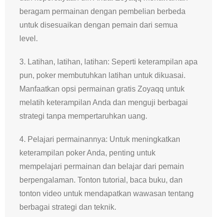
beragam permainan dengan pembelian berbeda
untuk disesuaikan dengan pemain dari semua
level.
3. Latihan, latihan, latihan: Seperti keterampilan apa
pun, poker membutuhkan latihan untuk dikuasai.
Manfaatkan opsi permainan gratis Zoyaqq untuk
melatih keterampilan Anda dan menguji berbagai
strategi tanpa mempertaruhkan uang.
4. Pelajari permainannya: Untuk meningkatkan
keterampilan poker Anda, penting untuk
mempelajari permainan dan belajar dari pemain
berpengalaman. Tonton tutorial, baca buku, dan
tonton video untuk mendapatkan wawasan tentang
berbagai strategi dan teknik.