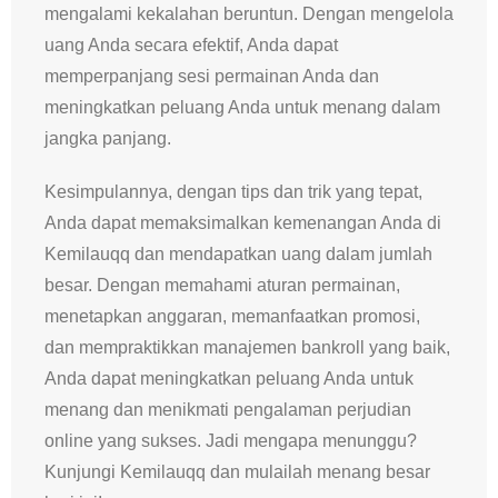
mengalami kekalahan beruntun. Dengan mengelola
uang Anda secara efektif, Anda dapat
memperpanjang sesi permainan Anda dan
meningkatkan peluang Anda untuk menang dalam
jangka panjang.
Kesimpulannya, dengan tips dan trik yang tepat,
Anda dapat memaksimalkan kemenangan Anda di
Kemilauqq dan mendapatkan uang dalam jumlah
besar. Dengan memahami aturan permainan,
menetapkan anggaran, memanfaatkan promosi,
dan mempraktikkan manajemen bankroll yang baik,
Anda dapat meningkatkan peluang Anda untuk
menang dan menikmati pengalaman perjudian
online yang sukses. Jadi mengapa menunggu?
Kunjungi Kemilauqq dan mulailah menang besar