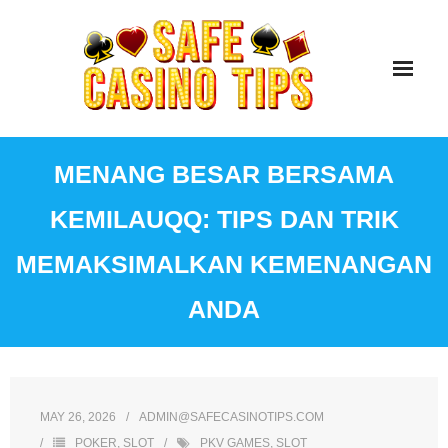
Skip
to
content
MENANG BESAR BERSAMA
KEMILAUQQ: TIPS DAN TRIK
MEMAKSIMALKAN KEMENANGAN
ANDA
MAY 26, 2026
ADMIN@SAFECASINOTIPS.COM
POKER
,
SLOT
PKV GAMES
,
SLOT