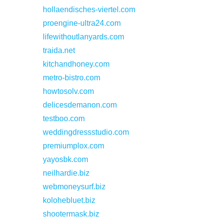
hollaendisches-viertel.com
proengine-ultra24.com
lifewithoutlanyards.com
traida.net
kitchandhoney.com
metro-bistro.com
howtosolv.com
delicesdemanon.com
testboo.com
weddingdressstudio.com
premiumplox.com
yayosbk.com
neilhardie.biz
webmoneysurf.biz
kolohebluet.biz
shootermask.biz