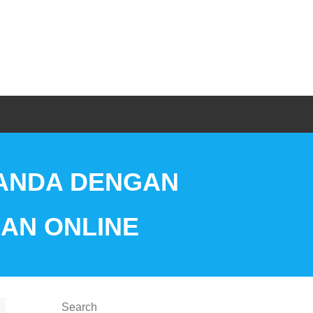
ANDA DENGAN
AN ONLINE
Search