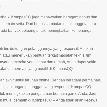
.
terbaik, KompasQQ juga menawarkan beragam bonus dan
 pemain setia. Dari bonus sambutan untuk anggota baru
, ada banyak peluang untuk meningkatkan kemenangan
ah tim dukungan pelanggannya yang responsif. Apakah
 atau memerlukan bantuan terkait masalah teknis, tim
ayanan mereka yang cepat dan ramah, Anda dapat yakin
laman bermain yang positif di KompasQQ.
n akhir untuk taruhan online. Dengan beragam permainan,
an tim dukungan pelanggan yang responsif, KompasQQ
uk meningkatkan pengalaman bermain game Anda. Jadi
an mulai bermain di KompasQQ – Anda tidak akan kecewa!