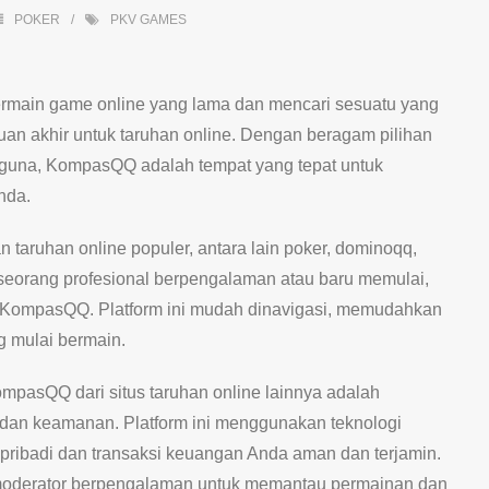
POKER
PKV GAMES
main game online yang lama dan mencari sesuatu yang
an akhir untuk taruhan online. Dengan beragam pilihan
guna, KompasQQ adalah tempat yang tepat untuk
nda.
ruhan online populer, antara lain poker, dominoqq,
 seorang profesional berpengalaman atau baru memulai,
i KompasQQ. Platform ini mudah dinavigasi, memudahkan
 mulai bermain.
mpasQQ dari situs taruhan online lainnya adalah
dan keamanan. Platform ini menggunakan teknologi
 pribadi dan transaksi keuangan Anda aman dan terjamin.
moderator berpengalaman untuk memantau permainan dan