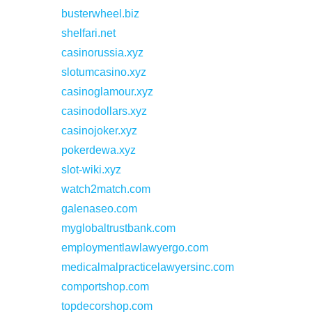
busterwheel.biz
shelfari.net
casinorussia.xyz
slotumcasino.xyz
casinoglamour.xyz
casinodollars.xyz
casinojoker.xyz
pokerdewa.xyz
slot-wiki.xyz
watch2match.com
galenaseo.com
myglobaltrustbank.com
employmentlawlawyergo.com
medicalmalpracticelawyersinc.com
comportshop.com
topdecorshop.com