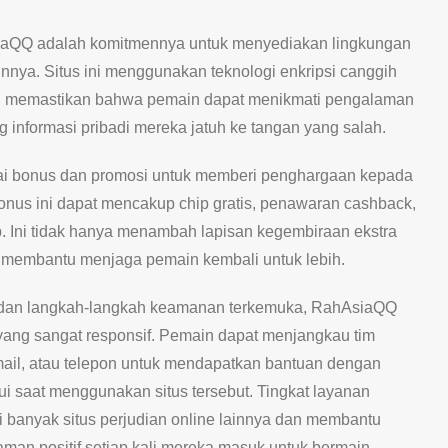
asiaQQ adalah komitmennya untuk menyediakan lingkungan
ya. Situs ini menggunakan teknologi enkripsi canggih
in, memastikan bahwa pemain dapat menikmati pengalaman
 informasi pribadi mereka jatuh ke tangan yang salah.
ai bonus dan promosi untuk memberi penghargaan kepada
onus ini dapat mencakup chip gratis, penawaran cashback,
. Ini tidak hanya menambah lapisan kegembiraan ekstra
 membantu menjaga pemain kembali untuk lebih.
dan langkah-langkah keamanan terkemuka, RahAsiaQQ
ang sangat responsif. Pemain dapat menjangkau tim
mail, atau telepon untuk mendapatkan bantuan dengan
 saat menggunakan situs tersebut. Tingkat layanan
banyak situs perjudian online lainnya dan membantu
an positif setiap kali mereka masuk untuk bermain.