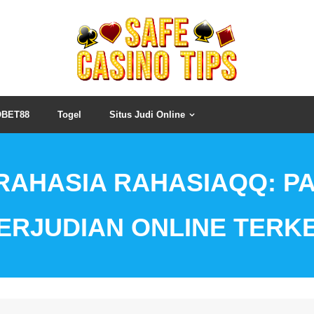
BET88
Togel
Situs Judi Online
AHASIA RAHASIAQQ: P
PERJUDIAN ONLINE TER