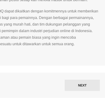
QQ dapat dikaitkan dengan komitmennya untuk memberikan
i bagi para pemainnya. Dengan berbagai permainannya,
s yang murah hati, dan tim dukungan pelanggan yang
pemimpin dalam industri perjudian online di Indonesia.
laman atau pemain biasa yang ingin mencoba
esuatu untuk ditawarkan untuk semua orang.
NEXT