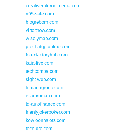
creativeinternetmedia.com
n95-sale.com
blogreborn.com
virtcitnow.com
wiselymap.com
prochatgptonline.com
forexfactoryhub.com
kaja-live.com
techcompa.com
sight-web.com
himadrigroup.com
islamroman.com
td-autofinance.com
frienlyjokerpoker.com
kowloonnslots.com
techibro.com