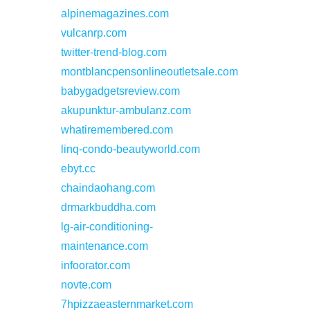
alpinemagazines.com
vulcanrp.com
twitter-trend-blog.com
montblancpensonlineoutletsale.com
babygadgetsreview.com
akupunktur-ambulanz.com
whatiremembered.com
linq-condo-beautyworld.com
ebyt.cc
chaindaohang.com
drmarkbuddha.com
lg-air-conditioning-
maintenance.com
infoorator.com
novte.com
7hpizzaeasternmarket.com