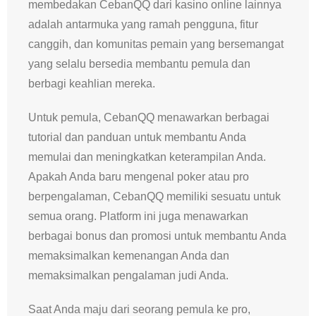
membedakan CebanQQ dari kasino online lainnya
adalah antarmuka yang ramah pengguna, fitur
canggih, dan komunitas pemain yang bersemangat
yang selalu bersedia membantu pemula dan
berbagi keahlian mereka.
Untuk pemula, CebanQQ menawarkan berbagai
tutorial dan panduan untuk membantu Anda
memulai dan meningkatkan keterampilan Anda.
Apakah Anda baru mengenal poker atau pro
berpengalaman, CebanQQ memiliki sesuatu untuk
semua orang. Platform ini juga menawarkan
berbagai bonus dan promosi untuk membantu Anda
memaksimalkan kemenangan Anda dan
memaksimalkan pengalaman judi Anda.
Saat Anda maju dari seorang pemula ke pro,