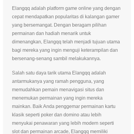
Elangqq adalah platform game online yang dengan
cepat mendapatkan popularitas di kalangan gamer
yang bersemangat. Dengan beragam pilihan
permainan dan hadiah menarik untuk
dimenangkan, Elangqq telah menjadi tujuan utama
bagi mereka yang ingin menguji keterampilan dan
bersenang-senang sambil melakukannya.
Salah satu daya tarik utama Elangqq adalah
antarmukanya yang ramah pengguna, yang
memudahkan pemain menavigasi situs dan
menemukan permainan yang ingin mereka
mainkan. Baik Anda penggemar permainan kartu
klasik seperti poker dan domino atau lebih
menyukai penawaran yang lebih modern seperti
slot dan permainan arcade, Elangqq memiliki