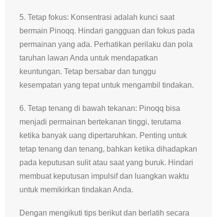
5. Tetap fokus: Konsentrasi adalah kunci saat
bermain Pinoqq. Hindari gangguan dan fokus pada
permainan yang ada. Perhatikan perilaku dan pola
taruhan lawan Anda untuk mendapatkan
keuntungan. Tetap bersabar dan tunggu
kesempatan yang tepat untuk mengambil tindakan.
6. Tetap tenang di bawah tekanan: Pinoqq bisa
menjadi permainan bertekanan tinggi, terutama
ketika banyak uang dipertaruhkan. Penting untuk
tetap tenang dan tenang, bahkan ketika dihadapkan
pada keputusan sulit atau saat yang buruk. Hindari
membuat keputusan impulsif dan luangkan waktu
untuk memikirkan tindakan Anda.
Dengan mengikuti tips berikut dan berlatih secara