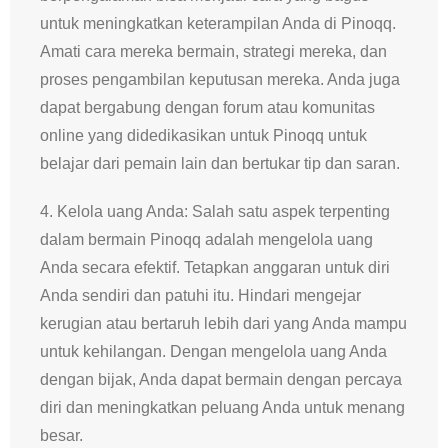
untuk meningkatkan keterampilan Anda di Pinoqq.
Amati cara mereka bermain, strategi mereka, dan
proses pengambilan keputusan mereka. Anda juga
dapat bergabung dengan forum atau komunitas
online yang didedikasikan untuk Pinoqq untuk
belajar dari pemain lain dan bertukar tip dan saran.
4. Kelola uang Anda: Salah satu aspek terpenting
dalam bermain Pinoqq adalah mengelola uang
Anda secara efektif. Tetapkan anggaran untuk diri
Anda sendiri dan patuhi itu. Hindari mengejar
kerugian atau bertaruh lebih dari yang Anda mampu
untuk kehilangan. Dengan mengelola uang Anda
dengan bijak, Anda dapat bermain dengan percaya
diri dan meningkatkan peluang Anda untuk menang
besar.