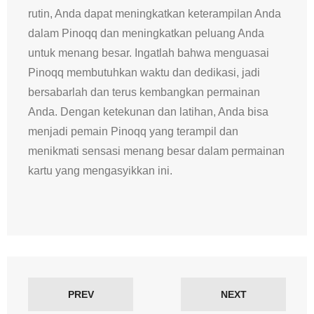
rutin, Anda dapat meningkatkan keterampilan Anda
dalam Pinoqq dan meningkatkan peluang Anda
untuk menang besar. Ingatlah bahwa menguasai
Pinoqq membutuhkan waktu dan dedikasi, jadi
bersabarlah dan terus kembangkan permainan
Anda. Dengan ketekunan dan latihan, Anda bisa
menjadi pemain Pinoqq yang terampil dan
menikmati sensasi menang besar dalam permainan
kartu yang mengasyikkan ini.
PREV
NEXT