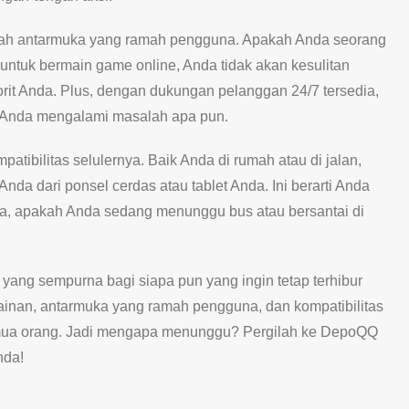
alah antarmuka yang ramah pengguna. Apakah Anda seorang
ntuk bermain game online, Anda tidak akan kesulitan
it Anda. Plus, dengan dukungan pelanggan 24/7 tersedia,
a Anda mengalami masalah apa pun.
atibilitas selulernya. Baik Anda di rumah atau di jalan,
da dari ponsel cerdas atau tablet Anda. Ini berarti Anda
ada, apakah Anda sedang menunggu bus atau bersantai di
ang sempurna bagi siapa pun yang ingin tetap terhibur
inan, antarmuka yang ramah pengguna, dan kompatibilitas
semua orang. Jadi mengapa menunggu? Pergilah ke DepoQQ
nda!