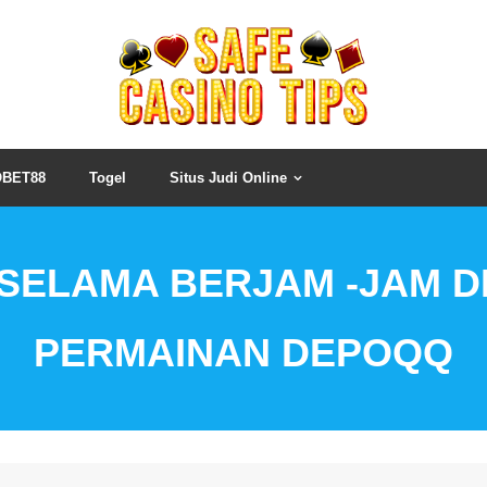
BET88
Togel
Situs Judi Online
 SELAMA BERJAM -JAM 
PERMAINAN DEPOQQ