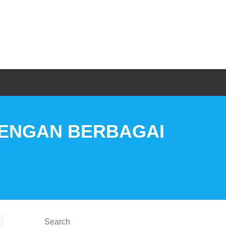
DENGAN BERBAGAI
Search