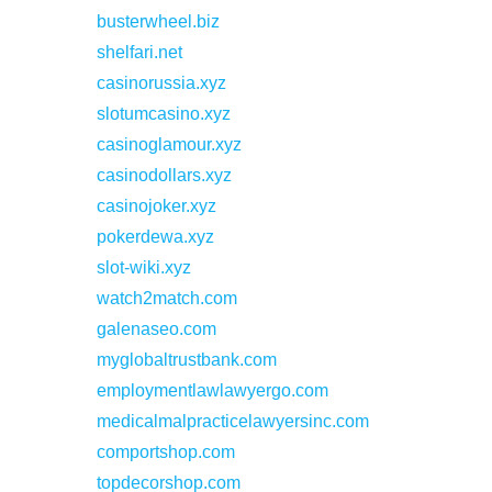
busterwheel.biz
shelfari.net
casinorussia.xyz
slotumcasino.xyz
casinoglamour.xyz
casinodollars.xyz
casinojoker.xyz
pokerdewa.xyz
slot-wiki.xyz
watch2match.com
galenaseo.com
myglobaltrustbank.com
employmentlawlawyergo.com
medicalmalpracticelawyersinc.com
comportshop.com
topdecorshop.com