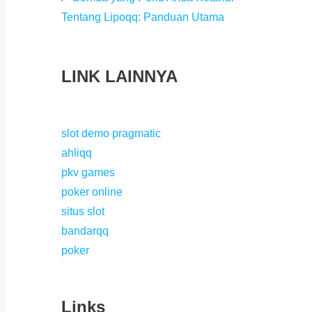
Tentang Lipoqq: Panduan Utama
LINK LAINNYA
slot demo pragmatic
ahliqq
pkv games
poker online
situs slot
bandarqq
poker
Links