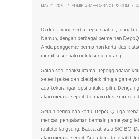
MAY 21, 2025
ADMIN@SAFECASINOTIPS.COM
Di dunia yang serba cepat saat ini, mungkin
Namun, dengan berbagai permainan DepoQQ,
Anda penggemar permainan kartu klasik ata
memiliki sesuatu untuk semua orang.
Salah satu atraksi utama Depoqq adalah kole
seperti poker dan blackjack hingga game ya
ada kekurangan opsi untuk dipilih. Dengan
akan merasa seperti bermain di kasino kehi
Selain permainan kartu, DepoQQ juga mena
mencari pengalaman bermain game yang lebi
roulette langsung, Baccarat, atau SIC BO. De
akan merasa seperti Anda berada tepat di te