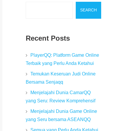
SEARCH
Recent Posts
PlayerQQ: Platform Game Online
Terbaik yang Perlu Anda Ketahui
Temukan Keseruan Judi Online
Bersama Senjaqq
Menjelajahi Dunia CamarQQ
yang Seru: Review Komprehensif
Menjelajahi Dunia Game Online
yang Seru bersama ASEANQQ
Semua yang Perlu Anda Ketahui