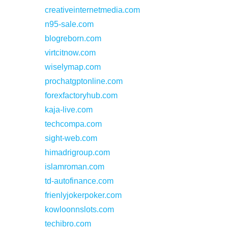
creativeinternetmedia.com
n95-sale.com
blogreborn.com
virtcitnow.com
wiselymap.com
prochatgptonline.com
forexfactoryhub.com
kaja-live.com
techcompa.com
sight-web.com
himadrigroup.com
islamroman.com
td-autofinance.com
frienlyjokerpoker.com
kowloonnslots.com
techibro.com