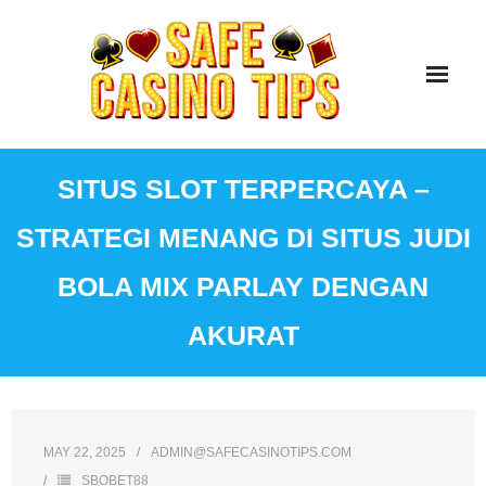
Skip
to
content
SITUS SLOT TERPERCAYA –
STRATEGI MENANG DI SITUS JUDI
BOLA MIX PARLAY DENGAN
AKURAT
MAY 22, 2025
ADMIN@SAFECASINOTIPS.COM
SBOBET88