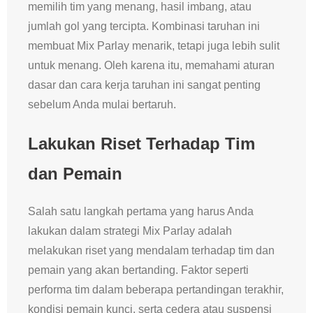
memilih tim yang menang, hasil imbang, atau
jumlah gol yang tercipta. Kombinasi taruhan ini
membuat Mix Parlay menarik, tetapi juga lebih sulit
untuk menang. Oleh karena itu, memahami aturan
dasar dan cara kerja taruhan ini sangat penting
sebelum Anda mulai bertaruh.
Lakukan Riset Terhadap Tim
dan Pemain
Salah satu langkah pertama yang harus Anda
lakukan dalam strategi Mix Parlay adalah
melakukan riset yang mendalam terhadap tim dan
pemain yang akan bertanding. Faktor seperti
performa tim dalam beberapa pertandingan terakhir,
kondisi pemain kunci, serta cedera atau suspensi