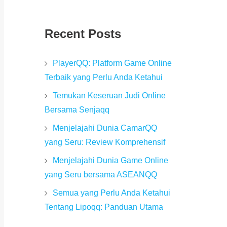
Recent Posts
PlayerQQ: Platform Game Online
Terbaik yang Perlu Anda Ketahui
Temukan Keseruan Judi Online
Bersama Senjaqq
Menjelajahi Dunia CamarQQ
yang Seru: Review Komprehensif
Menjelajahi Dunia Game Online
yang Seru bersama ASEANQQ
Semua yang Perlu Anda Ketahui
Tentang Lipoqq: Panduan Utama