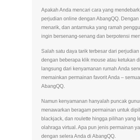
Apakah Anda mencari cara yang mendebarka
perjudian online dengan AbangQQ. Dengan b
menarik, dan antarmuka yang ramah penggu
ingin bersenang-senang dan berpotensi men
Salah satu daya tarik terbesar dari perjud
dengan beberapa klik mouse atau ketukan d
langsung dari kenyamanan rumah Anda sendir
memainkan permainan favorit Anda – semua 
AbangQQ.
Namun kenyamanan hanyalah puncak gunung
menawarkan beragam permainan untuk dipilih,
blackjack, dan roulette hingga pilihan yang
olahraga virtual. Apa pun jenis permainan 
dengan selera Anda di AbangQQ.