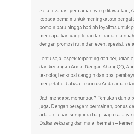
Selain variasi permainan yang ditawarkan
kepada pemain untuk meningkatkan pengal
pemain baru hingga hadiah loyalitas untuk 
mendapatkan uang tunai dan hadiah tambah
dengan promosi rutin dan event spesial, sel
Tentu saja, aspek terpenting dari perjudian
dan keuangan Anda. Dengan AbangQQ, Anda 
teknologi enkripsi canggih dan opsi pemba
mengetahui bahwa informasi Anda aman dan
Jadi mengapa menunggu? Temukan dunia pe
juga. Dengan beragam permainan, bonus da
adalah tujuan sempurna bagi siapa saja ya
Daftar sekarang dan mulai bermain – kemena