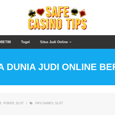
BET88
Togel
Situs Judi Online
 DUNIA JUDI ONLINE B
POKER
,
SLOT
PKV GAMES
,
SLOT