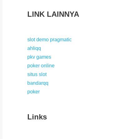
LINK LAINNYA
slot demo pragmatic
ahliqq
pkv games
poker online
situs slot
bandarqq
poker
Links