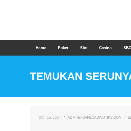
Skip
to
content
Home
Poker
Slot
Casino
SBO
TEMUKAN SERUNYA
OCT 15, 2024
ADMIN@SAFECASINOTIPS.COM