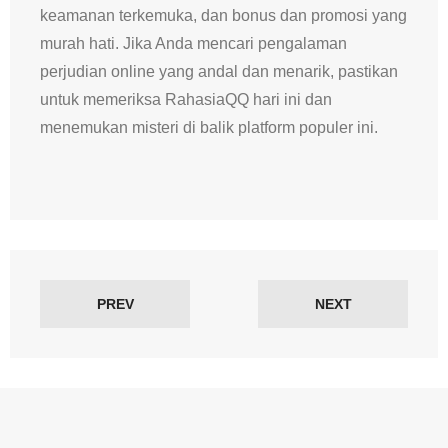
keamanan terkemuka, dan bonus dan promosi yang
murah hati. Jika Anda mencari pengalaman
perjudian online yang andal dan menarik, pastikan
untuk memeriksa RahasiaQQ hari ini dan
menemukan misteri di balik platform populer ini.
PREV
NEXT