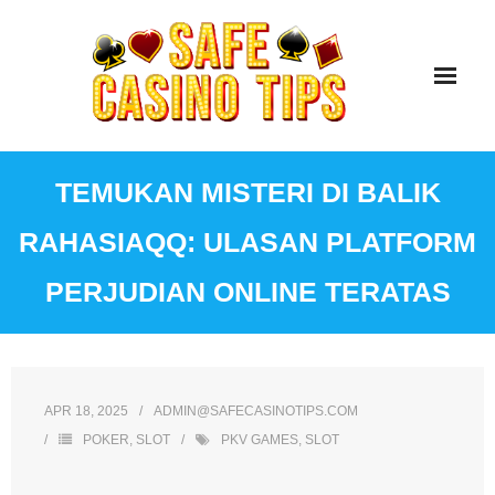
Skip
to
content
TEMUKAN MISTERI DI BALIK
RAHASIAQQ: ULASAN PLATFORM
PERJUDIAN ONLINE TERATAS
APR 18, 2025
ADMIN@SAFECASINOTIPS.COM
POKER
,
SLOT
PKV GAMES
,
SLOT