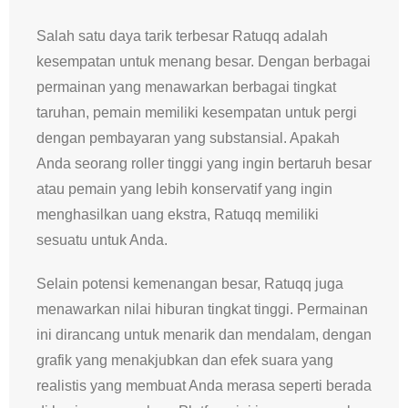
Salah satu daya tarik terbesar Ratuqq adalah
kesempatan untuk menang besar. Dengan berbagai
permainan yang menawarkan berbagai tingkat
taruhan, pemain memiliki kesempatan untuk pergi
dengan pembayaran yang substansial. Apakah
Anda seorang roller tinggi yang ingin bertaruh besar
atau pemain yang lebih konservatif yang ingin
menghasilkan uang ekstra, Ratuqq memiliki
sesuatu untuk Anda.
Selain potensi kemenangan besar, Ratuqq juga
menawarkan nilai hiburan tingkat tinggi. Permainan
ini dirancang untuk menarik dan mendalam, dengan
grafik yang menakjubkan dan efek suara yang
realistis yang membuat Anda merasa seperti berada