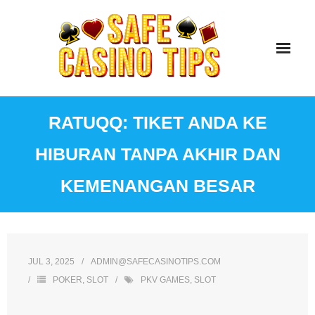
Skip
to
content
RATUQQ: TIKET ANDA KE
HIBURAN TANPA AKHIR DAN
KEMENANGAN BESAR
JUL 3, 2025
ADMIN@SAFECASINOTIPS.COM
POKER
,
SLOT
PKV GAMES
,
SLOT