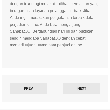
dengan teknologi mutakhir, pilihan permainan yang
beragam, dan layanan pelanggan terbaik. Jika
Anda ingin merasakan pengalaman terbaik dalam
perjudian online, Anda bisa mengunjungi
SahabatQQ. Bergabunglah hari ini dan buktikan
sendiri mengapa SahabatQQ dengan cepat
menjadi tujuan utama para penjudi online.
PREV
NEXT