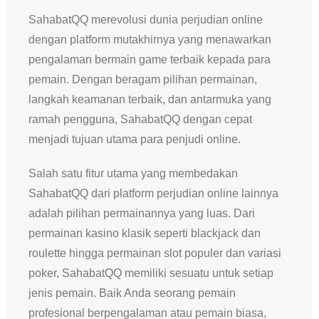
SahabatQQ merevolusi dunia perjudian online
dengan platform mutakhirnya yang menawarkan
pengalaman bermain game terbaik kepada para
pemain. Dengan beragam pilihan permainan,
langkah keamanan terbaik, dan antarmuka yang
ramah pengguna, SahabatQQ dengan cepat
menjadi tujuan utama para penjudi online.
Salah satu fitur utama yang membedakan
SahabatQQ dari platform perjudian online lainnya
adalah pilihan permainannya yang luas. Dari
permainan kasino klasik seperti blackjack dan
roulette hingga permainan slot populer dan variasi
poker, SahabatQQ memiliki sesuatu untuk setiap
jenis pemain. Baik Anda seorang pemain
profesional berpengalaman atau pemain biasa,