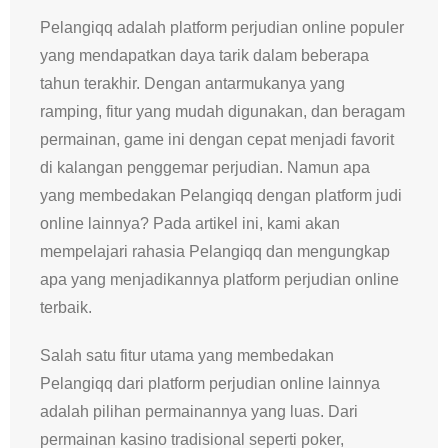
Pelangiqq adalah platform perjudian online populer
yang mendapatkan daya tarik dalam beberapa
tahun terakhir. Dengan antarmukanya yang
ramping, fitur yang mudah digunakan, dan beragam
permainan, game ini dengan cepat menjadi favorit
di kalangan penggemar perjudian. Namun apa
yang membedakan Pelangiqq dengan platform judi
online lainnya? Pada artikel ini, kami akan
mempelajari rahasia Pelangiqq dan mengungkap
apa yang menjadikannya platform perjudian online
terbaik.
Salah satu fitur utama yang membedakan
Pelangiqq dari platform perjudian online lainnya
adalah pilihan permainannya yang luas. Dari
permainan kasino tradisional seperti poker,