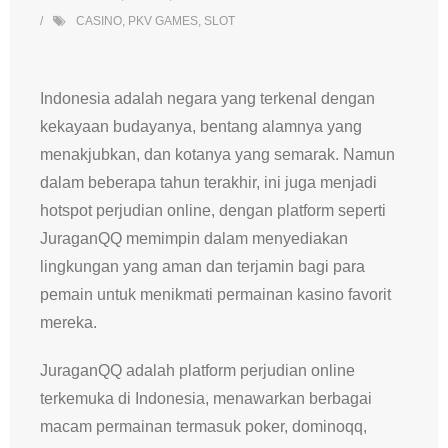
CASINO
,
PKV GAMES
,
SLOT
Indonesia adalah negara yang terkenal dengan
kekayaan budayanya, bentang alamnya yang
menakjubkan, dan kotanya yang semarak. Namun
dalam beberapa tahun terakhir, ini juga menjadi
hotspot perjudian online, dengan platform seperti
JuraganQQ memimpin dalam menyediakan
lingkungan yang aman dan terjamin bagi para
pemain untuk menikmati permainan kasino favorit
mereka.
JuraganQQ adalah platform perjudian online
terkemuka di Indonesia, menawarkan berbagai
macam permainan termasuk poker, dominoqq,