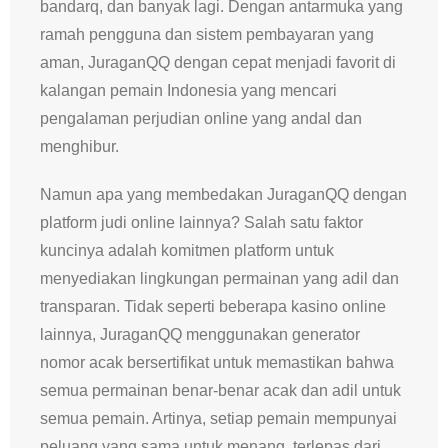
bandarq, dan banyak lagi. Dengan antarmuka yang
ramah pengguna dan sistem pembayaran yang
aman, JuraganQQ dengan cepat menjadi favorit di
kalangan pemain Indonesia yang mencari
pengalaman perjudian online yang andal dan
menghibur.
Namun apa yang membedakan JuraganQQ dengan
platform judi online lainnya? Salah satu faktor
kuncinya adalah komitmen platform untuk
menyediakan lingkungan permainan yang adil dan
transparan. Tidak seperti beberapa kasino online
lainnya, JuraganQQ menggunakan generator
nomor acak bersertifikat untuk memastikan bahwa
semua permainan benar-benar acak dan adil untuk
semua pemain. Artinya, setiap pemain mempunyai
peluang yang sama untuk menang, terlepas dari