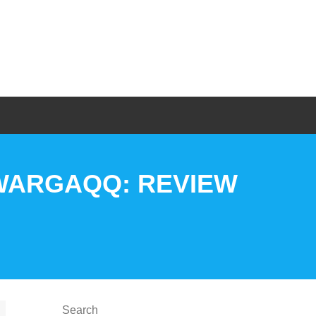
WARGAQQ: REVIEW
Search