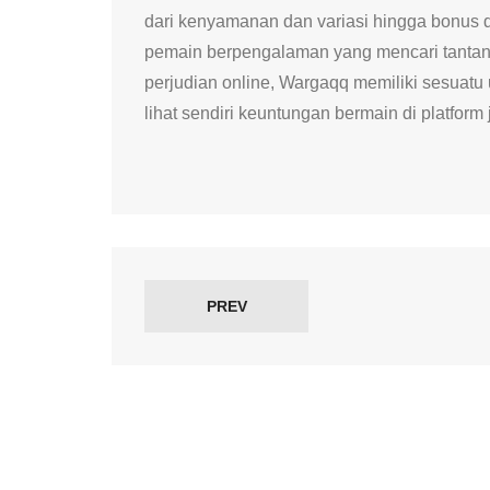
dari kenyamanan dan variasi hingga bonus
pemain berpengalaman yang mencari tantang
perjudian online, Wargaqq memiliki sesuat
lihat sendiri keuntungan bermain di platform 
PREV