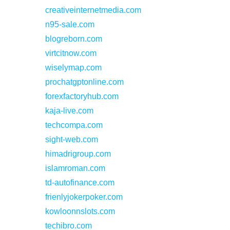
creativeinternetmedia.com
n95-sale.com
blogreborn.com
virtcitnow.com
wiselymap.com
prochatgptonline.com
forexfactoryhub.com
kaja-live.com
techcompa.com
sight-web.com
himadrigroup.com
islamroman.com
td-autofinance.com
frienlyjokerpoker.com
kowloonnslots.com
techibro.com