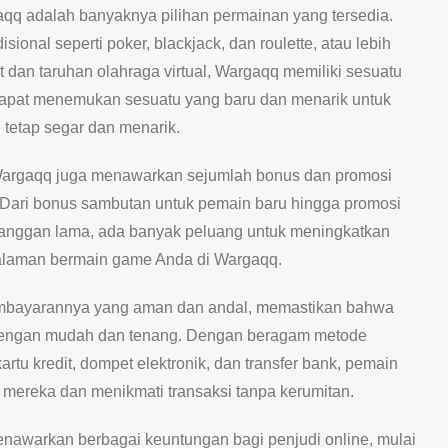
qq adalah banyaknya pilihan permainan yang tersedia.
onal seperti poker, blackjack, dan roulette, atau lebih
t dan taruhan olahraga virtual, Wargaqq memiliki sesuatu
 dapat menemukan sesuatu yang baru dan menarik untuk
tetap segar dan menarik.
Wargaqq juga menawarkan sejumlah bonus dan promosi
 Dari bonus sambutan untuk pemain baru hingga promosi
elanggan lama, ada banyak peluang untuk meningkatkan
laman bermain game Anda di Wargaqq.
pembayarannya yang aman dan andal, memastikan bahwa
dengan mudah dan tenang. Dengan beragam metode
tu kredit, dompet elektronik, dan transfer bank, pemain
k mereka dan menikmati transaksi tanpa kerumitan.
nawarkan berbagai keuntungan bagi penjudi online, mulai