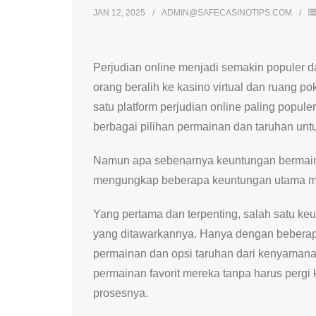
JAN 12, 2025
ADMIN@SAFECASINOTIPS.COM
Perjudian online menjadi semakin populer 
orang beralih ke kasino virtual dan ruang 
satu platform perjudian online paling popu
berbagai pilihan permainan dan taruhan untu
Namun apa sebenarnya keuntungan bermain 
mengungkap beberapa keuntungan utama men
Yang pertama dan terpenting, salah satu 
yang ditawarkannya. Hanya dengan beberap
permainan dan opsi taruhan dari kenyamanan
permainan favorit mereka tanpa harus pergi
prosesnya.