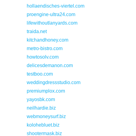
hollaendisches-viertel.com
proengine-ultra24.com
lifewithoutlanyards.com
traida.net
kitchandhoney.com
metro-bistro.com
howtosolv.com
delicesdemanon.com
testboo.com
weddingdressstudio.com
premiumplox.com
yayosbk.com
neilhardie.biz
webmoneysurf.biz
kolohebluet.biz
shootermask.biz