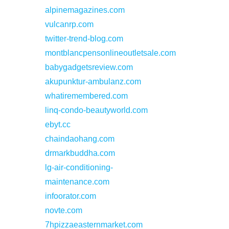
alpinemagazines.com
vulcanrp.com
twitter-trend-blog.com
montblancpensonlineoutletsale.com
babygadgetsreview.com
akupunktur-ambulanz.com
whatiremembered.com
linq-condo-beautyworld.com
ebyt.cc
chaindaohang.com
drmarkbuddha.com
lg-air-conditioning-
maintenance.com
infoorator.com
novte.com
7hpizzaeasternmarket.com