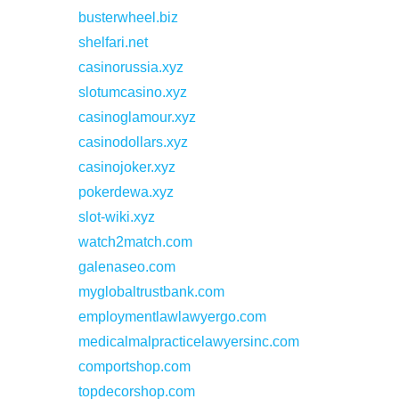
busterwheel.biz
shelfari.net
casinorussia.xyz
slotumcasino.xyz
casinoglamour.xyz
casinodollars.xyz
casinojoker.xyz
pokerdewa.xyz
slot-wiki.xyz
watch2match.com
galenaseo.com
myglobaltrustbank.com
employmentlawlawyergo.com
medicalmalpracticelawyersinc.com
comportshop.com
topdecorshop.com