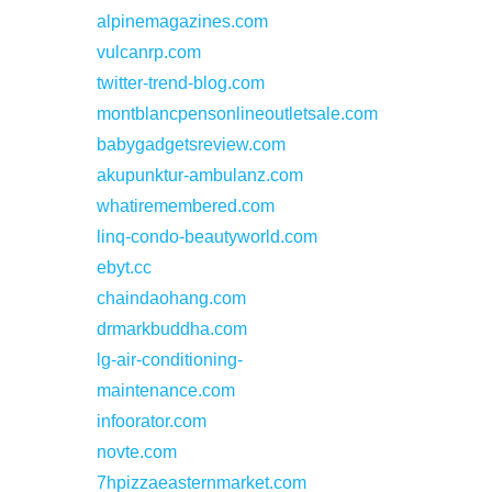
alpinemagazines.com
vulcanrp.com
twitter-trend-blog.com
montblancpensonlineoutletsale.com
babygadgetsreview.com
akupunktur-ambulanz.com
whatiremembered.com
linq-condo-beautyworld.com
ebyt.cc
chaindaohang.com
drmarkbuddha.com
lg-air-conditioning-
maintenance.com
infoorator.com
novte.com
7hpizzaeasternmarket.com