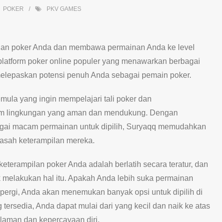
POKER
PKV GAMES
lan poker Anda dan membawa permainan Anda ke level
q, platform poker online populer yang menawarkan berbagai
melepaskan potensi penuh Anda sebagai pemain poker.
mula yang ingin mempelajari tali poker dan
m lingkungan yang aman dan mendukung. Dengan
gai macam permainan untuk dipilih, Suryaqq memudahkan
asah keterampilan mereka.
keterampilan poker Anda adalah berlatih secara teratur, dan
melakukan hal itu. Apakah Anda lebih suka permainan
pergi, Anda akan menemukan banyak opsi untuk dipilih di
ersedia, Anda dapat mulai dari yang kecil dan naik ke atas
laman dan kepercayaan diri.