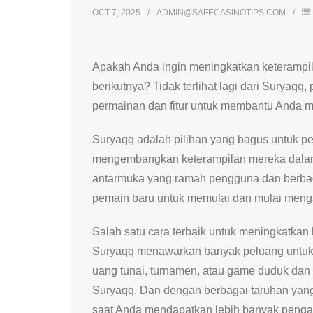
OCT 7, 2025
ADMIN@SAFECASINOTIPS.COM
Apakah Anda ingin meningkatkan keterampi
berikutnya? Tidak terlihat lagi dari Suryaq
permainan dan fitur untuk membantu Anda 
Suryaqq adalah pilihan yang bagus untuk pe
mengembangkan keterampilan mereka dala
antarmuka yang ramah pengguna dan berba
pemain baru untuk memulai dan mulai meng
Salah satu cara terbaik untuk meningkatkan 
Suryaqq menawarkan banyak peluang untuk 
uang tunai, turnamen, atau game duduk dan 
Suryaqq. Dan dengan berbagai taruhan yang t
saat Anda mendapatkan lebih banyak penga