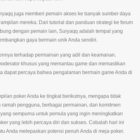
ryaqq juga memberi pemain akses ke banyak sumber daya
pilan mereka. Dari tutorial dan panduan strategi ke forum
ubung dengan pemain lain, Suryaqq adalah tempat yang
ngembangkan gaya bermain unik Anda sendiri.
tmennya terhadap permainan yang adil dan keamanan.
m moderator khusus yang memantau game dan memastikan
a dapat percaya bahwa pengalaman bermain game Anda di
pilan poker Anda ke tingkat berikutnya, mengapa tidak
ramah pengguna, berbagai permainan, dan komitmen
rm yang sempurna untuk pemula yang ingin meningkatkan
er yang lebih percaya diri dan sukses. Cobalah hari ini
tu Anda melepaskan potensi penuh Anda di meja poker.