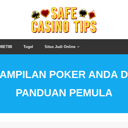
BET88
Togel
Situs Judi Online
AMPILAN POKER ANDA 
PANDUAN PEMULA