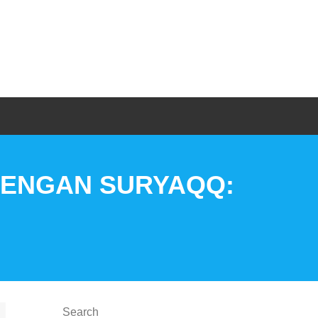
DENGAN SURYAQQ:
Search