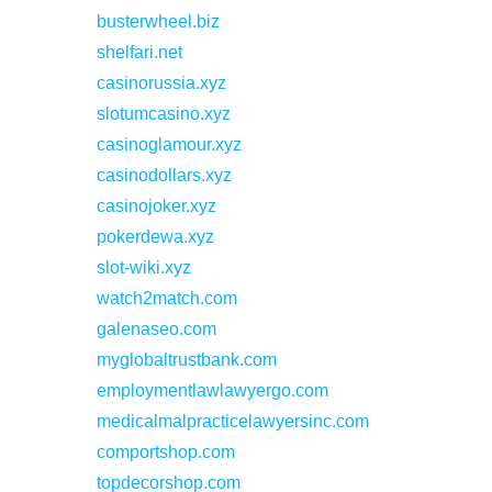
busterwheel.biz
shelfari.net
casinorussia.xyz
slotumcasino.xyz
casinoglamour.xyz
casinodollars.xyz
casinojoker.xyz
pokerdewa.xyz
slot-wiki.xyz
watch2match.com
galenaseo.com
myglobaltrustbank.com
employmentlawlawyergo.com
medicalmalpracticelawyersinc.com
comportshop.com
topdecorshop.com