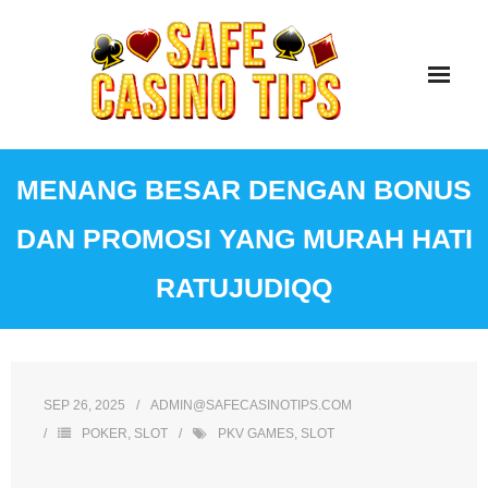
Skip
to
content
MENANG BESAR DENGAN BONUS
DAN PROMOSI YANG MURAH HATI
RATUJUDIQQ
SEP 26, 2025
ADMIN@SAFECASINOTIPS.COM
POKER
,
SLOT
PKV GAMES
,
SLOT