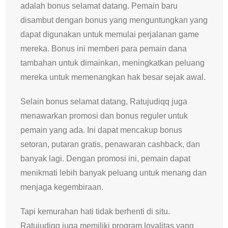
adalah bonus selamat datang. Pemain baru
disambut dengan bonus yang menguntungkan yang
dapat digunakan untuk memulai perjalanan game
mereka. Bonus ini memberi para pemain dana
tambahan untuk dimainkan, meningkatkan peluang
mereka untuk memenangkan hak besar sejak awal.
Selain bonus selamat datang, Ratujudiqq juga
menawarkan promosi dan bonus reguler untuk
pemain yang ada. Ini dapat mencakup bonus
setoran, putaran gratis, penawaran cashback, dan
banyak lagi. Dengan promosi ini, pemain dapat
menikmati lebih banyak peluang untuk menang dan
menjaga kegembiraan.
Tapi kemurahan hati tidak berhenti di situ.
Ratujudiqq juga memiliki program loyalitas yang