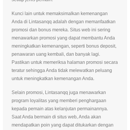
Kunci lain untuk memaksimalkan kemenangan
Anda di Lintasanqq adalah dengan memanfaatkan
promosi dan bonus mereka. Situs web ini sering
menawarkan promosi yang dapat membantu Anda
meningkatkan kemenangan, seperti bonus deposit,
penawaran uang kembali, dan banyak lagi.
Pastikan untuk memeriksa halaman promosi secara
teratur sehingga Anda tidak melewatkan peluang
untuk meningkatkan kemenangan Anda.
Selain promosi, Lintasanqq juga menawarkan
program loyalitas yang memberi penghargaan
kepada pemain atas kelanjutan permainannya.
Saat Anda bermain di situs web, Anda akan
mendapatkan poin yang dapat ditukarkan dengan