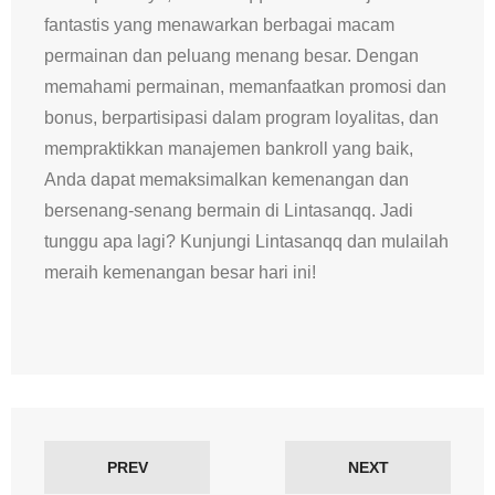
fantastis yang menawarkan berbagai macam
permainan dan peluang menang besar. Dengan
memahami permainan, memanfaatkan promosi dan
bonus, berpartisipasi dalam program loyalitas, dan
mempraktikkan manajemen bankroll yang baik,
Anda dapat memaksimalkan kemenangan dan
bersenang-senang bermain di Lintasanqq. Jadi
tunggu apa lagi? Kunjungi Lintasanqq dan mulailah
meraih kemenangan besar hari ini!
PREV
NEXT