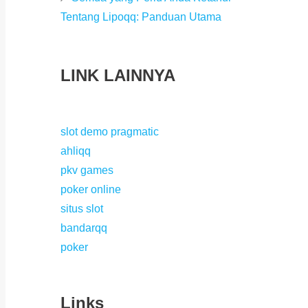
Tentang Lipoqq: Panduan Utama
LINK LAINNYA
slot demo pragmatic
ahliqq
pkv games
poker online
situs slot
bandarqq
poker
Links