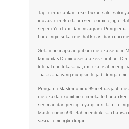
Tapi memecahkan rekor bukan satu -satuny
inovasi mereka dalam seni domino juga tela
seperti YouTube dan Instagram. Penggemar
baru, ingin sekali melihat kreasi baru dan m
Selain pencapaian pribadi mereka sendiri,
komunitas Domino secara keseluruhan. Den
tutorial dan lokakarya, mereka telah mengi
-batas apa yang mungkin terjadi dengan med
Pengaruh Masterdomino99 meluas jauh mela
mereka dan komitmen mereka terhadap keung
seniman dan pencipta yang bercita -cita tin
Masterdomino99 telah membuktikan bahwa deng
sesuatu mungkin terjadi.