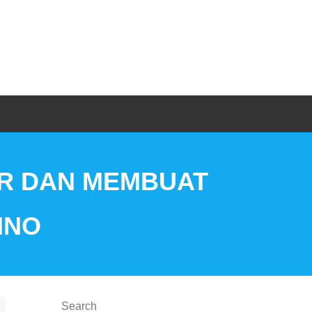
R DAN MEMBUAT
INO
Search