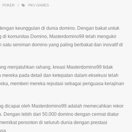
POKER
PKV GAMES
dengan keunggulan di dunia domino. Dengan bakat untuk
di komunitas Domino, Masterdomino99 telah mengukir
ah satu seniman domino yang paling berbakat dan inovatif di
ang menjatuhkan rahang, kreasi Masterdomino99 tidak
 mereka pada detail dan ketepatan dalam eksekusi telah
ka, memberi mereka reputasi sebagai penguasa kerajinan
ang dicapai oleh Masterdomino99 adalah memecahkan rekor
h. Dengan lebih dari 50.000 domino dengan cermat diatur
memikat penonton di seluruh dunia dengan prestasi
asa.