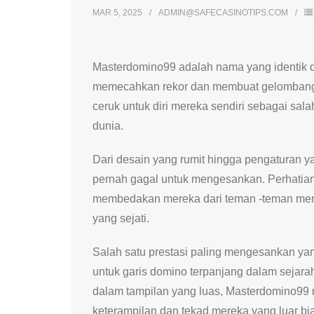
MAR 5, 2025
ADMIN@SAFECASINOTIPS.COM
Masterdomino99 adalah nama yang identik 
memecahkan rekor dan membuat gelombang 
ceruk untuk diri mereka sendiri sebagai sal
dunia.
Dari desain yang rumit hingga pengaturan y
pernah gagal untuk mengesankan. Perhatian
membedakan mereka dari teman -teman mere
yang sejati.
Salah satu prestasi paling mengesankan y
untuk garis domino terpanjang dalam sejara
dalam tampilan yang luas, Masterdomino99 
keterampilan dan tekad mereka yang luar bi