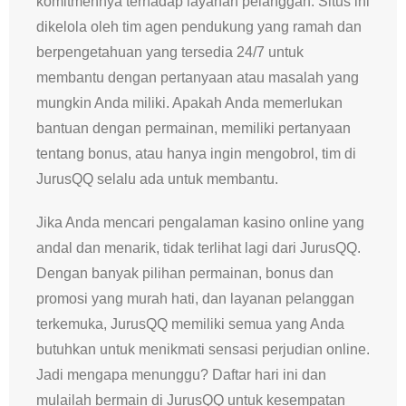
komitmennya terhadap layanan pelanggan. Situs ini
dikelola oleh tim agen pendukung yang ramah dan
berpengetahuan yang tersedia 24/7 untuk
membantu dengan pertanyaan atau masalah yang
mungkin Anda miliki. Apakah Anda memerlukan
bantuan dengan permainan, memiliki pertanyaan
tentang bonus, atau hanya ingin mengobrol, tim di
JurusQQ selalu ada untuk membantu.
Jika Anda mencari pengalaman kasino online yang
andal dan menarik, tidak terlihat lagi dari JurusQQ.
Dengan banyak pilihan permainan, bonus dan
promosi yang murah hati, dan layanan pelanggan
terkemuka, JurusQQ memiliki semua yang Anda
butuhkan untuk menikmati sensasi perjudian online.
Jadi mengapa menunggu? Daftar hari ini dan
mulailah bermain di JurusQQ untuk kesempatan