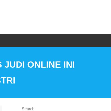
JUDI ONLINE INI
TRI
Search