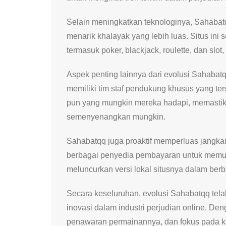
Selain meningkatkan teknologinya, Sahaba
menarik khalayak yang lebih luas. Situs i
termasuk poker, blackjack, roulette, dan sl
Aspek penting lainnya dari evolusi Sahabat
memiliki tim staf pendukung khusus yang t
pun yang mungkin mereka hadapi, memasti
semenyenangkan mungkin.
Sahabatqq juga proaktif memperluas jangkau
berbagai penyedia pembayaran untuk memud
meluncurkan versi lokal situsnya dalam berb
Secara keseluruhan, evolusi Sahabatqq tela
inovasi dalam industri perjudian online. D
penawaran permainannya, dan fokus pada 