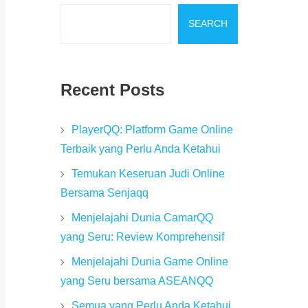
SEARCH
Recent Posts
PlayerQQ: Platform Game Online
Terbaik yang Perlu Anda Ketahui
Temukan Keseruan Judi Online
Bersama Senjaqq
Menjelajahi Dunia CamarQQ
yang Seru: Review Komprehensif
Menjelajahi Dunia Game Online
yang Seru bersama ASEANQQ
Semua yang Perlu Anda Ketahui