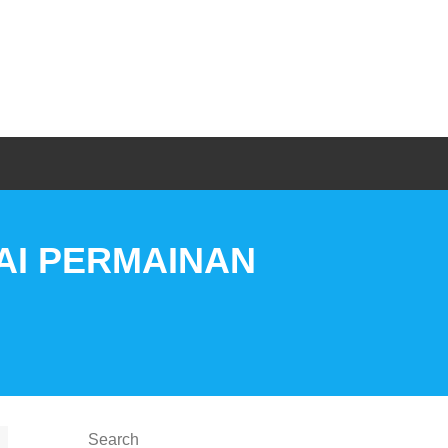
AI PERMAINAN
Search