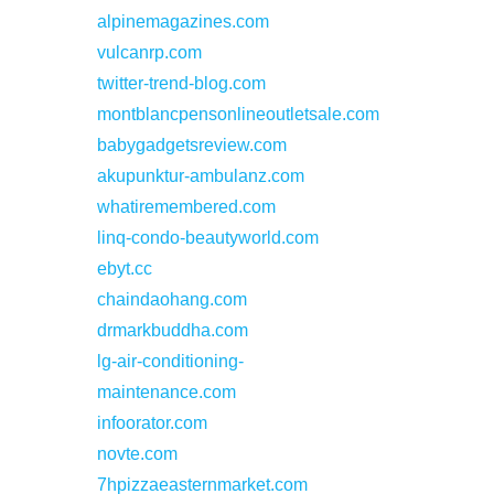
alpinemagazines.com
vulcanrp.com
twitter-trend-blog.com
montblancpensonlineoutletsale.com
babygadgetsreview.com
akupunktur-ambulanz.com
whatiremembered.com
linq-condo-beautyworld.com
ebyt.cc
chaindaohang.com
drmarkbuddha.com
lg-air-conditioning-
maintenance.com
infoorator.com
novte.com
7hpizzaeasternmarket.com