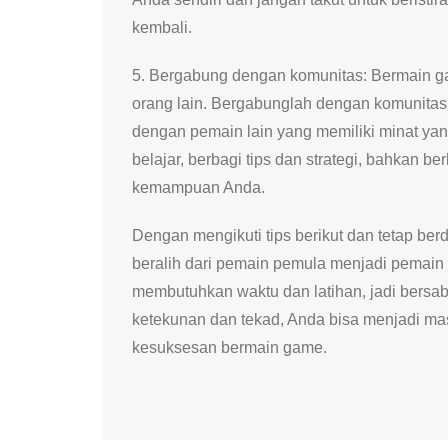
kembali.
5. Bergabung dengan komunitas: Bermain g
orang lain. Bergabunglah dengan komunitas
dengan pemain lain yang memiliki minat ya
belajar, berbagi tips dan strategi, bahkan 
kemampuan Anda.
Dengan mengikuti tips berikut dan tetap be
beralih dari pemain pemula menjadi pemain 
membutuhkan waktu dan latihan, jadi bersab
ketekunan dan tekad, Anda bisa menjadi ma
kesuksesan bermain game.