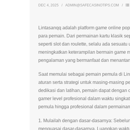
DEC 4, 2025
ADMIN@SAFECASINOTIPS.COM
Lintasanqq adalah platform game online po
para pemain. Dari permainan kartu klasik se
seperti slot dan roulette, selalu ada sesuat
meningkatkan keterampilan bermain game m
pengalaman yang bermanfaat dan menantan
Saat memulai sebagai pemain pemula di Li
aturan serta strategi untuk masing-masing 
dedikasi dan latihan, pemain dapat dengan
gamer level profesional dalam waktu singkat
pemula hingga profesional dalam permainan
1. Mulailah dengan dasar-dasarnya: Sebelum
menguasai dasar-dasarnya. Luangkan waktu u