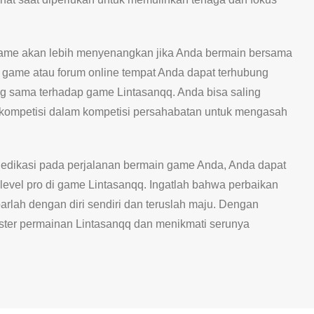
ame akan lebih menyenangkan jika Anda bermain bersama
 game atau forum online tempat Anda dapat terhubung
ng sama terhadap game Lintasanqq. Anda bisa saling
berkompetisi dalam kompetisi persahabatan untuk mengasah
rdedikasi pada perjalanan bermain game Anda, Anda dapat
level pro di game Lintasanqq. Ingatlah bahwa perbaikan
arlah dengan diri sendiri dan teruslah maju. Dengan
ster permainan Lintasanqq dan menikmati serunya