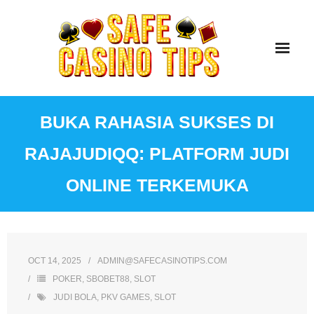
Skip
to
content
BUKA RAHASIA SUKSES DI
RAJAJUDIQQ: PLATFORM JUDI
ONLINE TERKEMUKA
OCT 14, 2025
ADMIN@SAFECASINOTIPS.COM
POKER
,
SBOBET88
,
SLOT
JUDI BOLA
,
PKV GAMES
,
SLOT