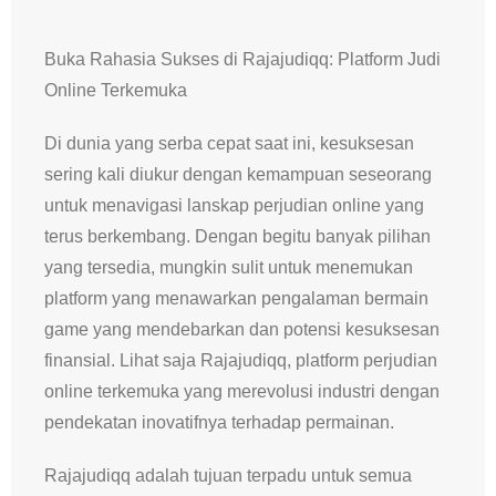
Buka Rahasia Sukses di Rajajudiqq: Platform Judi
Online Terkemuka
Di dunia yang serba cepat saat ini, kesuksesan
sering kali diukur dengan kemampuan seseorang
untuk menavigasi lanskap perjudian online yang
terus berkembang. Dengan begitu banyak pilihan
yang tersedia, mungkin sulit untuk menemukan
platform yang menawarkan pengalaman bermain
game yang mendebarkan dan potensi kesuksesan
finansial. Lihat saja Rajajudiqq, platform perjudian
online terkemuka yang merevolusi industri dengan
pendekatan inovatifnya terhadap permainan.
Rajajudiqq adalah tujuan terpadu untuk semua