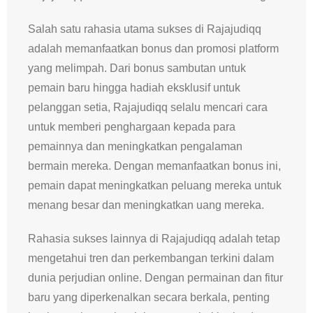
Salah satu rahasia utama sukses di Rajajudiqq
adalah memanfaatkan bonus dan promosi platform
yang melimpah. Dari bonus sambutan untuk
pemain baru hingga hadiah eksklusif untuk
pelanggan setia, Rajajudiqq selalu mencari cara
untuk memberi penghargaan kepada para
pemainnya dan meningkatkan pengalaman
bermain mereka. Dengan memanfaatkan bonus ini,
pemain dapat meningkatkan peluang mereka untuk
menang besar dan meningkatkan uang mereka.
Rahasia sukses lainnya di Rajajudiqq adalah tetap
mengetahui tren dan perkembangan terkini dalam
dunia perjudian online. Dengan permainan dan fitur
baru yang diperkenalkan secara berkala, penting