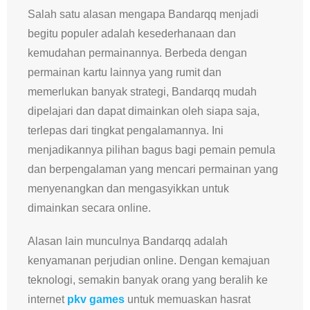
Salah satu alasan mengapa Bandarqq menjadi
begitu populer adalah kesederhanaan dan
kemudahan permainannya. Berbeda dengan
permainan kartu lainnya yang rumit dan
memerlukan banyak strategi, Bandarqq mudah
dipelajari dan dapat dimainkan oleh siapa saja,
terlepas dari tingkat pengalamannya. Ini
menjadikannya pilihan bagus bagi pemain pemula
dan berpengalaman yang mencari permainan yang
menyenangkan dan mengasyikkan untuk
dimainkan secara online.
Alasan lain munculnya Bandarqq adalah
kenyamanan perjudian online. Dengan kemajuan
teknologi, semakin banyak orang yang beralih ke
internet
pkv games
untuk memuaskan hasrat