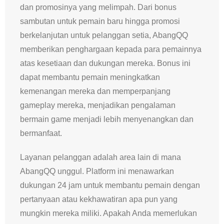
dan promosinya yang melimpah. Dari bonus
sambutan untuk pemain baru hingga promosi
berkelanjutan untuk pelanggan setia, AbangQQ
memberikan penghargaan kepada para pemainnya
atas kesetiaan dan dukungan mereka. Bonus ini
dapat membantu pemain meningkatkan
kemenangan mereka dan memperpanjang
gameplay mereka, menjadikan pengalaman
bermain game menjadi lebih menyenangkan dan
bermanfaat.
Layanan pelanggan adalah area lain di mana
AbangQQ unggul. Platform ini menawarkan
dukungan 24 jam untuk membantu pemain dengan
pertanyaan atau kekhawatiran apa pun yang
mungkin mereka miliki. Apakah Anda memerlukan