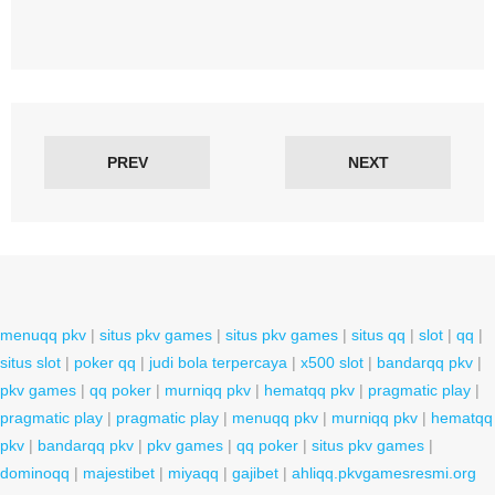
PREV
NEXT
menuqq pkv
|
situs pkv games
|
situs pkv games
|
situs qq
|
slot
|
qq
|
situs slot
|
poker qq
|
judi bola terpercaya
|
x500 slot
|
bandarqq pkv
|
pkv games
|
qq poker
|
murniqq pkv
|
hematqq pkv
|
pragmatic play
|
pragmatic play
|
pragmatic play
|
menuqq pkv
|
murniqq pkv
|
hematqq
pkv
|
bandarqq pkv
|
pkv games
|
qq poker
|
situs pkv games
|
dominoqq
|
majestibet
|
miyaqq
|
gajibet
|
ahliqq.pkvgamesresmi.org