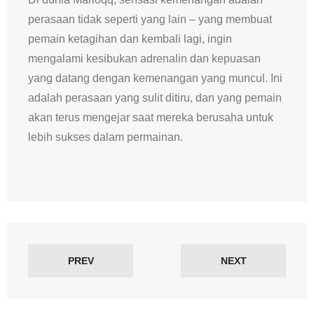
perasaan tidak seperti yang lain – yang membuat
pemain ketagihan dan kembali lagi, ingin
mengalami kesibukan adrenalin dan kepuasan
yang datang dengan kemenangan yang muncul. Ini
adalah perasaan yang sulit ditiru, dan yang pemain
akan terus mengejar saat mereka berusaha untuk
lebih sukses dalam permainan.
PREV
NEXT