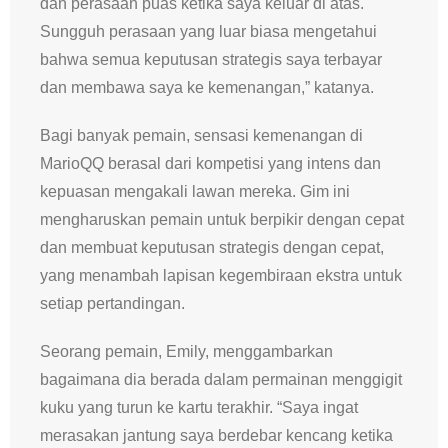
dan perasaan puas ketika saya keluar di atas.
Sungguh perasaan yang luar biasa mengetahui
bahwa semua keputusan strategis saya terbayar
dan membawa saya ke kemenangan,” katanya.
Bagi banyak pemain, sensasi kemenangan di
MarioQQ berasal dari kompetisi yang intens dan
kepuasan mengakali lawan mereka. Gim ini
mengharuskan pemain untuk berpikir dengan cepat
dan membuat keputusan strategis dengan cepat,
yang menambah lapisan kegembiraan ekstra untuk
setiap pertandingan.
Seorang pemain, Emily, menggambarkan
bagaimana dia berada dalam permainan menggigit
kuku yang turun ke kartu terakhir. “Saya ingat
merasakan jantung saya berdebar kencang ketika