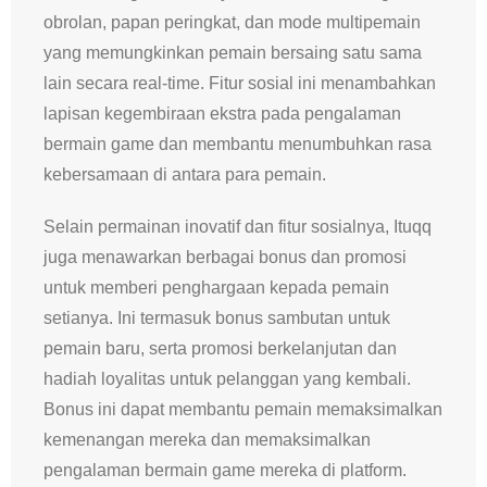
obrolan, papan peringkat, dan mode multipemain
yang memungkinkan pemain bersaing satu sama
lain secara real-time. Fitur sosial ini menambahkan
lapisan kegembiraan ekstra pada pengalaman
bermain game dan membantu menumbuhkan rasa
kebersamaan di antara para pemain.
Selain permainan inovatif dan fitur sosialnya, Ituqq
juga menawarkan berbagai bonus dan promosi
untuk memberi penghargaan kepada pemain
setianya. Ini termasuk bonus sambutan untuk
pemain baru, serta promosi berkelanjutan dan
hadiah loyalitas untuk pelanggan yang kembali.
Bonus ini dapat membantu pemain memaksimalkan
kemenangan mereka dan memaksimalkan
pengalaman bermain game mereka di platform.