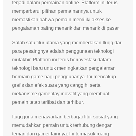
terjadi dalam permainan online. Platform ini terus
memperbarui pilihan permainannya untuk
memastikan bahwa pemain memiliki akses ke
pengalaman paling menarik dan menarik di pasar.
Salah satu fitur utama yang membedakan Ituqq dari
para pesaingnya adalah penggunaan teknologi
mutakhir. Platform ini terus berinvestasi dalam
teknologi baru untuk meningkatkan pengalaman
bermain game bagi penggunanya. Ini mencakup
grafis dan efek suara yang canggih, serta
mekanisme gameplay inovatif yang membuat
pemain tetap terlibat dan terhibur.
Ituqq juga menawarkan berbagai fitur sosial yang
memudahkan pemain untuk terhubung dengan
teman dan gamer lainnya. Ini termasuk ruang