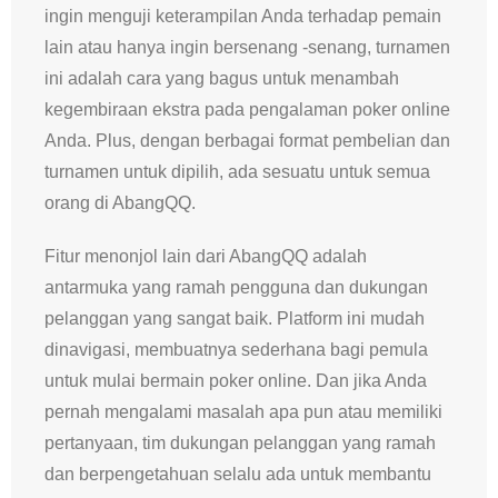
ingin menguji keterampilan Anda terhadap pemain
lain atau hanya ingin bersenang -senang, turnamen
ini adalah cara yang bagus untuk menambah
kegembiraan ekstra pada pengalaman poker online
Anda. Plus, dengan berbagai format pembelian dan
turnamen untuk dipilih, ada sesuatu untuk semua
orang di AbangQQ.
Fitur menonjol lain dari AbangQQ adalah
antarmuka yang ramah pengguna dan dukungan
pelanggan yang sangat baik. Platform ini mudah
dinavigasi, membuatnya sederhana bagi pemula
untuk mulai bermain poker online. Dan jika Anda
pernah mengalami masalah apa pun atau memiliki
pertanyaan, tim dukungan pelanggan yang ramah
dan berpengetahuan selalu ada untuk membantu