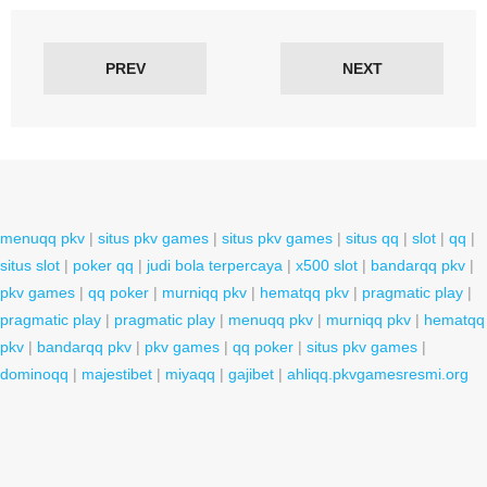
PREV
NEXT
menuqq pkv
|
situs pkv games
|
situs pkv games
|
situs qq
|
slot
|
qq
|
situs slot
|
poker qq
|
judi bola terpercaya
|
x500 slot
|
bandarqq pkv
|
pkv games
|
qq poker
|
murniqq pkv
|
hematqq pkv
|
pragmatic play
|
pragmatic play
|
pragmatic play
|
menuqq pkv
|
murniqq pkv
|
hematqq
pkv
|
bandarqq pkv
|
pkv games
|
qq poker
|
situs pkv games
|
dominoqq
|
majestibet
|
miyaqq
|
gajibet
|
ahliqq.pkvgamesresmi.org