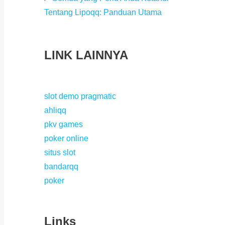
Tentang Lipoqq: Panduan Utama
LINK LAINNYA
slot demo pragmatic
ahliqq
pkv games
poker online
situs slot
bandarqq
poker
Links