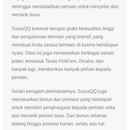
sehingga memudahkan pemain untuk menyetor dan
menarik dana.
SuryaQQ terkenal dengan grafis berkualitas tinggi
dan pengalaman bermain yang imersif, yang
membuat Anda serasa bermain di kasino kehidupan
nyata. Situs ini juga menawarkan berbagai variasi
poker, termasuk Texas Hold’em, Omaha, dan
banyak lagi, memberikan banyak pilihan kepada
pemain.
Selain beragam permainannya, SuryaQQ juga
menawarkan bonus dan promosi yang melimpah
untuk memberi penghargaan kepada pemain setia
dan menarik pemain baru. Dari bonus selamat
datang hingga promosi harian, selalu ada hal