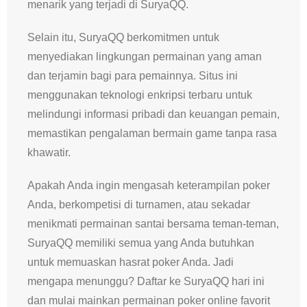
menarik yang terjadi di SuryaQQ.
Selain itu, SuryaQQ berkomitmen untuk
menyediakan lingkungan permainan yang aman
dan terjamin bagi para pemainnya. Situs ini
menggunakan teknologi enkripsi terbaru untuk
melindungi informasi pribadi dan keuangan pemain,
memastikan pengalaman bermain game tanpa rasa
khawatir.
Apakah Anda ingin mengasah keterampilan poker
Anda, berkompetisi di turnamen, atau sekadar
menikmati permainan santai bersama teman-teman,
SuryaQQ memiliki semua yang Anda butuhkan
untuk memuaskan hasrat poker Anda. Jadi
mengapa menunggu? Daftar ke SuryaQQ hari ini
dan mulai mainkan permainan poker online favorit