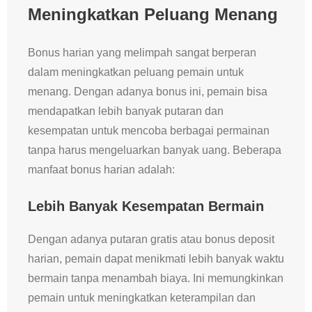
Meningkatkan Peluang Menang
Bonus harian yang melimpah sangat berperan
dalam meningkatkan peluang pemain untuk
menang. Dengan adanya bonus ini, pemain bisa
mendapatkan lebih banyak putaran dan
kesempatan untuk mencoba berbagai permainan
tanpa harus mengeluarkan banyak uang. Beberapa
manfaat bonus harian adalah:
Lebih Banyak Kesempatan Bermain
Dengan adanya putaran gratis atau bonus deposit
harian, pemain dapat menikmati lebih banyak waktu
bermain tanpa menambah biaya. Ini memungkinkan
pemain untuk meningkatkan keterampilan dan