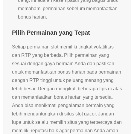
uang. Ini adalah kesempatan yang bagus untuk
memahami permainan sebelum memanfaatkan
bonus harian.
Pilih Permainan yang Tepat
Setiap permainan slot memiliki tingkat volatilitas
dan RTP yang berbeda. Pilih permainan yang
sesuai dengan gaya bermain Anda dan pastikan
untuk memanfaatkan bonus harian pada permainan
dengan RTP tinggi untuk peluang menang yang
lebih besar. Dengan mengikuti beberapa tips di atas
dan memanfaatkan bonus harian yang tersedia,
Anda bisa menikmati pengalaman bermain yang
lebih menguntungkan di situs slot gacor. Jangan
lupa untuk selalu memilih situs yang terpercaya dan
memiliki reputasi baik agar permainan Anda aman