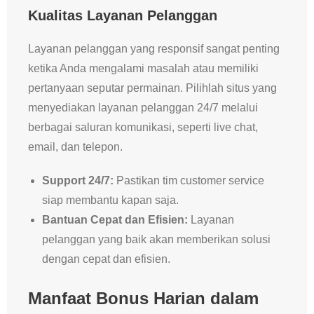
Kualitas Layanan Pelanggan
Layanan pelanggan yang responsif sangat penting
ketika Anda mengalami masalah atau memiliki
pertanyaan seputar permainan. Pilihlah situs yang
menyediakan layanan pelanggan 24/7 melalui
berbagai saluran komunikasi, seperti live chat,
email, dan telepon.
Support 24/7:
Pastikan tim customer service
siap membantu kapan saja.
Bantuan Cepat dan Efisien:
Layanan
pelanggan yang baik akan memberikan solusi
dengan cepat dan efisien.
Manfaat Bonus Harian dalam