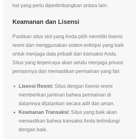
hal yang perlu dipertimbangkan antara lain:
Keamanan dan Lisensi
Pastikan situs slot yang Anda pilih memiliki lisensi
resmi dan menggunakan sistem enkripsi yang baik
untuk menjaga data pribadi dan transaksi Anda.
Situs yang terpercaya akan selalu menjaga privasi
pemainnya dan memastikan permainan yang fair.
Lisensi Resmi:
Situs dengan lisensi resmi
memberikan jaminan bahwa permainan di
dalamnya dijalankan secara adil dan aman.
Keamanan Transaksi:
Situs yang baik akan
memastikan bahwa transaksi Anda terlindungi
dengan baik.