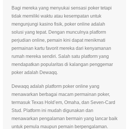
Bagi mereka yang menyukai sensasi poker tetapi
tidak memiliki waktu atau kesempatan untuk
mengunjungi kasino fisik, poker online adalah
solusi yang tepat. Dengan munculnya platform
perjudian online, pemain kini dapat menikmati
permainan kartu favorit mereka dari kenyamanan
rumah mereka sendiri. Salah satu platform yang
mendapatkan popularitas di kalangan penggemar
poker adalah Dewaqq.
Dewaqq adalah platform poker online yang
menawarkan berbagai macam permainan poker,
termasuk Texas Hold’em, Omaha, dan Seven-Card
Stud. Platform ini mudah digunakan dan
menawarkan pengalaman bermain yang lancar baik
untuk pemula maupun pemain berpengalaman.