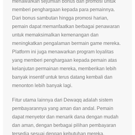
menawarkan sejumlah bonus dan promosi untuk
memberi penghargaan kepada para pemainnya.
Dari bonus sambutan hingga promosi harian,
pemain dapat memanfaatkan berbagai penawaran
untuk memaksimalkan kemenangan dan
meningkatkan pengalaman bermain game mereka.
Platform ini juga menawarkan program loyalitas
yang memberi penghargaan kepada pemain atas
kelanjutan permainan mereka, memberikan lebih
banyak insentif untuk terus datang kembali dan
menonton lebih banyak lagi.
Fitur utama lainnya dari Dewaqq adalah sistem
pembayarannya yang aman dan andal. Pemain
dapat menyetor dan menarik dana dengan mudah
dan aman, dengan berbagai pilihan pembayaran
tersedia sesuai dengan kebutuhan mereka.