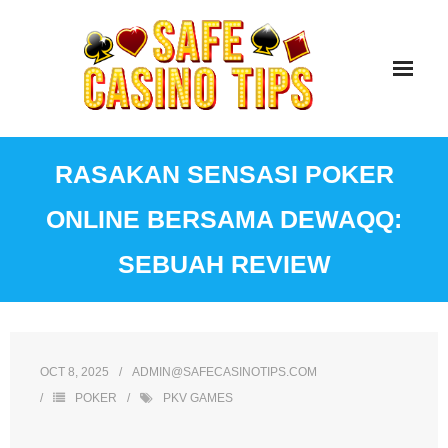
Skip
to
content
RASAKAN SENSASI POKER
ONLINE BERSAMA DEWAQQ:
SEBUAH REVIEW
OCT 8, 2025
ADMIN@SAFECASINOTIPS.COM
POKER
PKV GAMES