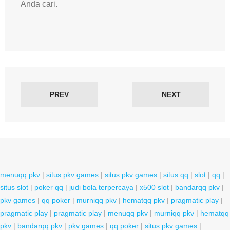
Anda cari.
PREV
NEXT
menuqq pkv
|
situs pkv games
|
situs pkv games
|
situs qq
|
slot
|
qq
|
situs slot
|
poker qq
|
judi bola terpercaya
|
x500 slot
|
bandarqq pkv
|
pkv games
|
qq poker
|
murniqq pkv
|
hematqq pkv
|
pragmatic play
|
pragmatic play
|
pragmatic play
|
menuqq pkv
|
murniqq pkv
|
hematqq
pkv
|
bandarqq pkv
|
pkv games
|
qq poker
|
situs pkv games
|