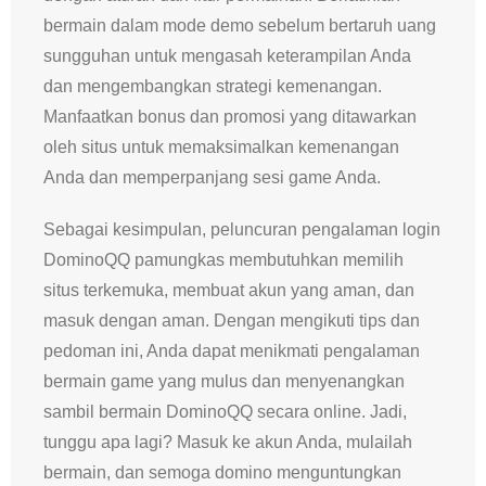
bermain dalam mode demo sebelum bertaruh uang
sungguhan untuk mengasah keterampilan Anda
dan mengembangkan strategi kemenangan.
Manfaatkan bonus dan promosi yang ditawarkan
oleh situs untuk memaksimalkan kemenangan
Anda dan memperpanjang sesi game Anda.
Sebagai kesimpulan, peluncuran pengalaman login
DominoQQ pamungkas membutuhkan memilih
situs terkemuka, membuat akun yang aman, dan
masuk dengan aman. Dengan mengikuti tips dan
pedoman ini, Anda dapat menikmati pengalaman
bermain game yang mulus dan menyenangkan
sambil bermain DominoQQ secara online. Jadi,
tunggu apa lagi? Masuk ke akun Anda, mulailah
bermain, dan semoga domino menguntungkan