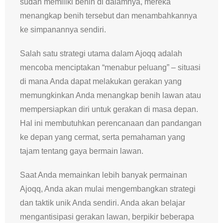
sudah memiliki benih di dalamnya, mereka
menangkap benih tersebut dan menambahkannya
ke simpanannya sendiri.
Salah satu strategi utama dalam Ajoqq adalah
mencoba menciptakan “menabur peluang” – situasi
di mana Anda dapat melakukan gerakan yang
memungkinkan Anda menangkap benih lawan atau
mempersiapkan diri untuk gerakan di masa depan.
Hal ini membutuhkan perencanaan dan pandangan
ke depan yang cermat, serta pemahaman yang
tajam tentang gaya bermain lawan.
Saat Anda memainkan lebih banyak permainan
Ajoqq, Anda akan mulai mengembangkan strategi
dan taktik unik Anda sendiri. Anda akan belajar
mengantisipasi gerakan lawan, berpikir beberapa