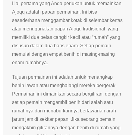
Hal pertama yang Anda perlukan untuk memainkan
Ajoqq adalah papan permainan. Ini bisa
sesederhana menggambar kotak di selembar kertas
atau menggunakan papan Ajoqq tradisional, yang
memiliki dua belas cangkir kecil atau “rumah” yang
disusun dalam dua baris enam. Setiap pemain
memulai dengan empat benih di masing-masing
enam rumahnya.
Tujuan permainan ini adalah untuk menangkap
benih lawan atau menghalangi mereka bergerak.
Permainan ini dimainkan secara bergiliran, dengan
setiap pemain mengambil benih dari salah satu
rumahnya dan menaburkannya berlawanan arah
jarum jam di sekitar papan. Jika seorang pemain
mengakhiri gilirannya dengan benih di rumah yang