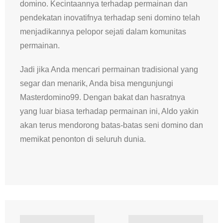
domino. Kecintaannya terhadap permainan dan
pendekatan inovatifnya terhadap seni domino telah
menjadikannya pelopor sejati dalam komunitas
permainan.
Jadi jika Anda mencari permainan tradisional yang
segar dan menarik, Anda bisa mengunjungi
Masterdomino99. Dengan bakat dan hasratnya
yang luar biasa terhadap permainan ini, Aldo yakin
akan terus mendorong batas-batas seni domino dan
memikat penonton di seluruh dunia.