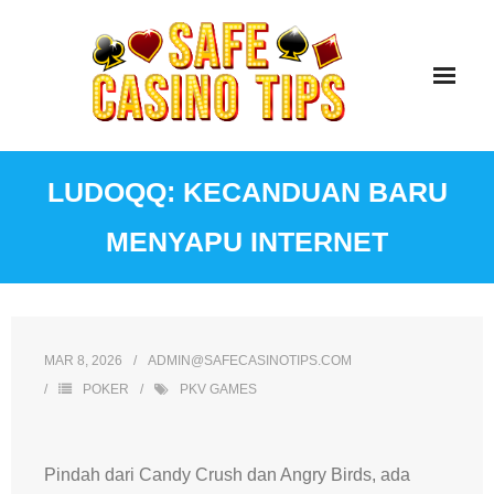
Skip
to
content
LUDOQQ: KECANDUAN BARU
MENYAPU INTERNET
MAR 8, 2026
ADMIN@SAFECASINOTIPS.COM
POKER
PKV GAMES
Pindah dari Candy Crush dan Angry Birds, ada