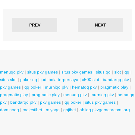
PREV
NEXT
menuqq pkv
|
situs pkv games
|
situs pkv games
|
situs qq
|
slot
|
qq
|
situs slot
|
poker qq
|
judi bola terpercaya
|
x500 slot
|
bandarqq pkv
|
pkv games
|
qq poker
|
murniqq pkv
|
hematqq pkv
|
pragmatic play
|
pragmatic play
|
pragmatic play
|
menuqq pkv
|
murniqq pkv
|
hematqq
pkv
|
bandarqq pkv
|
pkv games
|
qq poker
|
situs pkv games
|
dominoqq
|
majestibet
|
miyaqq
|
gajibet
|
ahliqq.pkvgamesresmi.org