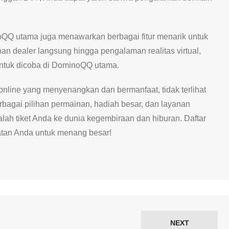
noQQ utama juga menawarkan berbagai fitur menarik untuk
an dealer langsung hingga pengalaman realitas virtual,
untuk dicoba di DominoQQ utama.
online yang menyenangkan dan bermanfaat, tidak terlihat
bagai pilihan permainan, hadiah besar, dan layanan
h tiket Anda ke dunia kegembiraan dan hiburan. Daftar
atan Anda untuk menang besar!
NEXT