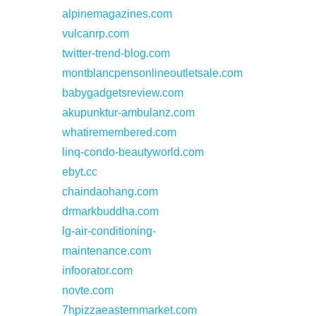
alpinemagazines.com
vulcanrp.com
twitter-trend-blog.com
montblancpensonlineoutletsale.com
babygadgetsreview.com
akupunktur-ambulanz.com
whatiremembered.com
linq-condo-beautyworld.com
ebyt.cc
chaindaohang.com
drmarkbuddha.com
lg-air-conditioning-
maintenance.com
infoorator.com
novte.com
7hpizzaeasternmarket.com