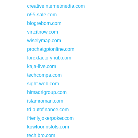
creativeinternetmedia.com
n95-sale.com
blogreborn.com
virtcitnow.com
wiselymap.com
prochatgptonline.com
forexfactoryhub.com
kaja-live.com
techcompa.com
sight-web.com
himadrigroup.com
islamroman.com
td-autofinance.com
frienlyjokerpoker.com
kowloonnslots.com
techibro.com