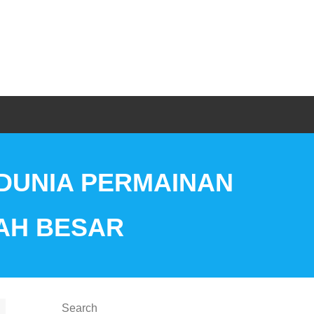
 DUNIA PERMAINAN
AH BESAR
Search