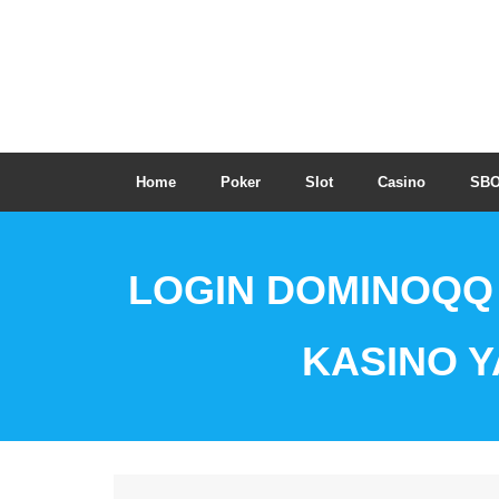
Skip
to
content
Home
Poker
Slot
Casino
SBO
LOGIN DOMINOQQ 
KASINO 