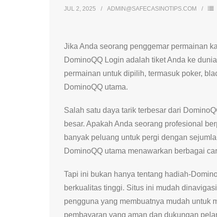
JUL 2, 2025
ADMIN@SAFECASINOTIPS.COM
Jika Anda seorang penggemar permainan k
DominoQQ Login adalah tiket Anda ke dunia
permainan untuk dipilih, termasuk poker, bla
DominoQQ utama.
Salah satu daya tarik terbesar dari Domi
besar. Apakah Anda seorang profesional ber
banyak peluang untuk pergi dengan sejumlah 
DominoQQ utama menawarkan berbagai cara
Tapi ini bukan hanya tentang hadiah-Dom
berkualitas tinggi. Situs ini mudah dinavig
pengguna yang membuatnya mudah untuk me
pembayaran yang aman dan dukungan pelan