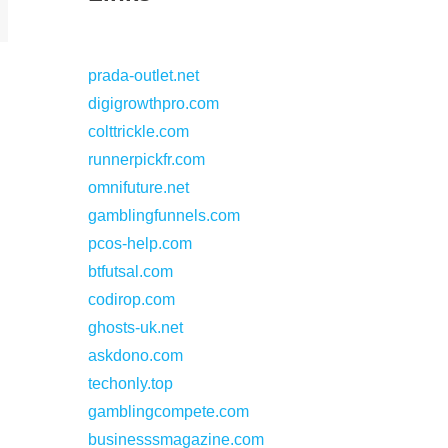
prada-outlet.net
digigrowthpro.com
colttrickle.com
runnerpickfr.com
omnifuture.net
gamblingfunnels.com
pcos-help.com
btfutsal.com
codirop.com
ghosts-uk.net
askdono.com
techonly.top
gamblingcompete.com
businesssmagazine.com