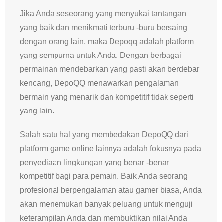
Jika Anda seseorang yang menyukai tantangan
yang baik dan menikmati terburu -buru bersaing
dengan orang lain, maka Depoqq adalah platform
yang sempurna untuk Anda. Dengan berbagai
permainan mendebarkan yang pasti akan berdebar
kencang, DepoQQ menawarkan pengalaman
bermain yang menarik dan kompetitif tidak seperti
yang lain.
Salah satu hal yang membedakan DepoQQ dari
platform game online lainnya adalah fokusnya pada
penyediaan lingkungan yang benar -benar
kompetitif bagi para pemain. Baik Anda seorang
profesional berpengalaman atau gamer biasa, Anda
akan menemukan banyak peluang untuk menguji
keterampilan Anda dan membuktikan nilai Anda