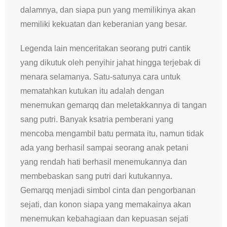
dalamnya, dan siapa pun yang memilikinya akan
memiliki kekuatan dan keberanian yang besar.
Legenda lain menceritakan seorang putri cantik
yang dikutuk oleh penyihir jahat hingga terjebak di
menara selamanya. Satu-satunya cara untuk
mematahkan kutukan itu adalah dengan
menemukan gemarqq dan meletakkannya di tangan
sang putri. Banyak ksatria pemberani yang
mencoba mengambil batu permata itu, namun tidak
ada yang berhasil sampai seorang anak petani
yang rendah hati berhasil menemukannya dan
membebaskan sang putri dari kutukannya.
Gemarqq menjadi simbol cinta dan pengorbanan
sejati, dan konon siapa yang memakainya akan
menemukan kebahagiaan dan kepuasan sejati