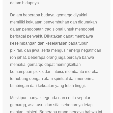
dalam hidupnya.
Dalam beberapa budaya, gemarqq diyakini
memiliki kekuatan penyembuhan dan digunakan
dalam pengobatan tradisional untuk mengobati
berbagai penyakit. Dikatakan dapat membawa
keseimbangan dan keselarasan pada tubuh,
pikiran, dan jiwa, serta mengusir energi negatif dan
roh jahat. Beberapa orang juga percaya bahwa
memakai gemarqq dapat meningkatkan
kemampuan psikis dan intuisi, membantu mereka
terhubung dengan alam spiritual dan menerima
bimbingan dari kekuatan yang lebih tinggi.
Meskipun banyak legenda dan cerita seputar
gemarqq, asal-usul dan sifat sebenarnya tetap
menjadi misteri. Beberapa orang percaya bahwa ini