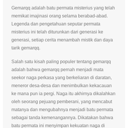
Gemarqq adalah batu permata misterius yang telah
memikat imajinasi orang selama berabad-abad.
Legenda dan pengetahuan seputar permata
misterius ini telah diturunkan dari generasi ke
generasi, setiap cerita menambah mistik dan daya
tarik gemarqq.
Salah satu kisah paling populer tentang gemarqq
adalah bahwa gemarqq pernah menjadi mata
seekor naga perkasa yang berkeliaran di daratan,
meneror desa-desa dan menimbulkan kekacauan
ke mana pun ia pergi. Naga itu akhirnya dikalahkan
oleh seorang pejuang pemberani, yang mencabut
matanya dan mengubahnya menjadi batu permata
sebagai tanda kemenangannya. Dikatakan bahwa
batu permata ini menyimpan kekuatan naga di