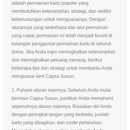
adalah permainan kartu populer yang
membutuhkan keterampilan, strategi, dan sedikit
keberuntungan untuk menguasainya. Dengan
aturannya yang sederhana dan alur permainan
yang cepat, permainan ini telah menjadi favorit di
kalangan penggemar permainan kartu di seluruh
dunia. Jika Anda ingin meningkatkan keterampilan
dan meningkatkan peluang menang, berikut
beberapa tips dan strategi untuk membantu Anda
menguasai seni Capsa Susun.
1. Pahami aturan mainnya: Sebelum Anda mulai
bermain Capsa Susun, pastikan Anda memahami
sepenuhnya aturan mainnya. Biasakan diri Anda
dengan peringkat tangan yang berbeda, jumlah
kartu yang dibagikan, dan ronde pertaruhan.