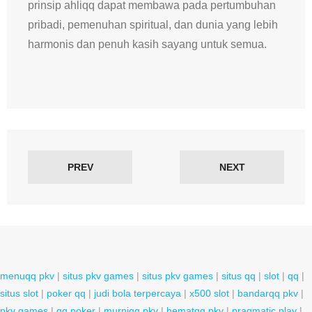
prinsip ahliqq dapat membawa pada pertumbuhan
pribadi, pemenuhan spiritual, dan dunia yang lebih
harmonis dan penuh kasih sayang untuk semua.
PREV
NEXT
menuqq pkv
|
situs pkv games
|
situs pkv games
|
situs qq
|
slot
|
qq
|
situs slot
|
poker qq
|
judi bola terpercaya
|
x500 slot
|
bandarqq pkv
|
pkv games
|
qq poker
|
murniqq pkv
|
hematqq pkv
|
pragmatic play
|