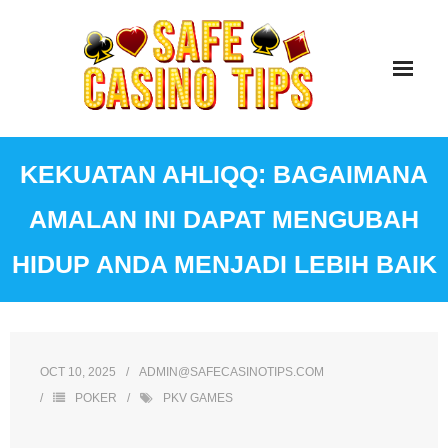
Skip
to
content
KEKUATAN AHLIQQ: BAGAIMANA
AMALAN INI DAPAT MENGUBAH
HIDUP ANDA MENJADI LEBIH BAIK
OCT 10, 2025
ADMIN@SAFECASINOTIPS.COM
POKER
PKV GAMES