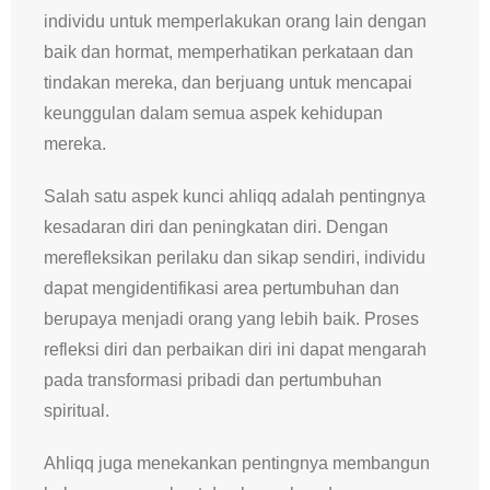
individu untuk memperlakukan orang lain dengan
baik dan hormat, memperhatikan perkataan dan
tindakan mereka, dan berjuang untuk mencapai
keunggulan dalam semua aspek kehidupan
mereka.
Salah satu aspek kunci ahliqq adalah pentingnya
kesadaran diri dan peningkatan diri. Dengan
merefleksikan perilaku dan sikap sendiri, individu
dapat mengidentifikasi area pertumbuhan dan
berupaya menjadi orang yang lebih baik. Proses
refleksi diri dan perbaikan diri ini dapat mengarah
pada transformasi pribadi dan pertumbuhan
spiritual.
Ahliqq juga menekankan pentingnya membangun