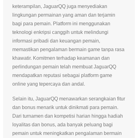
keterampilan, JaguarQQ juga menyediakan
lingkungan permainan yang aman dan terjamin
bagi para pemain. Platform ini menggunakan
teknologi enkripsi canggih untuk melindungi
informasi pribadi dan keuangan pemain,
memastikan pengalaman bermain game tanpa rasa
khawatir. Komitmen terhadap keamanan dan
perlindungan pemain telah membuat JaguarQQ
mendapatkan reputasi sebagai platform game
online yang tepercaya dan andal.
Selain itu, JaguarQQ menawarkan serangkaian fitur
dan bonus menarik untuk dinikmati para pemain.
Dari turnamen dan kompetisi harian hingga hadiah
loyalitas dan bonus, ada banyak peluang bagi
pemain untuk meningkatkan pengalaman bermain