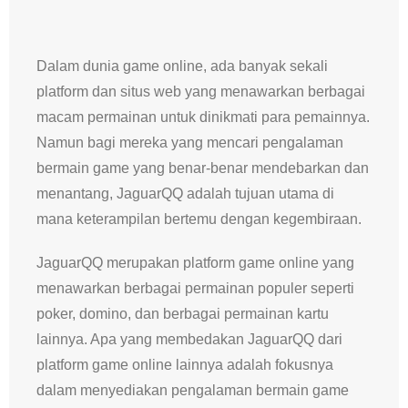
Dalam dunia game online, ada banyak sekali
platform dan situs web yang menawarkan berbagai
macam permainan untuk dinikmati para pemainnya.
Namun bagi mereka yang mencari pengalaman
bermain game yang benar-benar mendebarkan dan
menantang, JaguarQQ adalah tujuan utama di
mana keterampilan bertemu dengan kegembiraan.
JaguarQQ merupakan platform game online yang
menawarkan berbagai permainan populer seperti
poker, domino, dan berbagai permainan kartu
lainnya. Apa yang membedakan JaguarQQ dari
platform game online lainnya adalah fokusnya
dalam menyediakan pengalaman bermain game