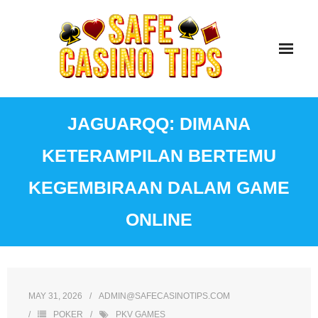
Skip
to
content
JAGUARQQ: DIMANA
KETERAMPILAN BERTEMU
KEGEMBIRAAN DALAM GAME
ONLINE
MAY 31, 2026
ADMIN@SAFECASINOTIPS.COM
POKER
PKV GAMES