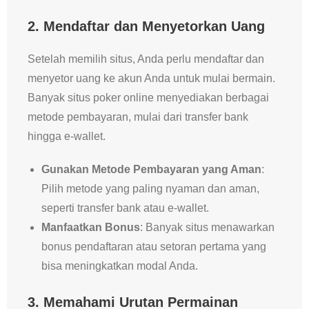
2. Mendaftar dan Menyetorkan Uang
Setelah memilih situs, Anda perlu mendaftar dan
menyetor uang ke akun Anda untuk mulai bermain.
Banyak situs poker online menyediakan berbagai
metode pembayaran, mulai dari transfer bank
hingga e-wallet.
Gunakan Metode Pembayaran yang Aman
:
Pilih metode yang paling nyaman dan aman,
seperti transfer bank atau e-wallet.
Manfaatkan Bonus
: Banyak situs menawarkan
bonus pendaftaran atau setoran pertama yang
bisa meningkatkan modal Anda.
3. Memahami Urutan Permainan