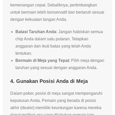
kemenangan cepat. Sebaliknya, pertimbangkan
untuk bermain lebih konservatif dan bertaruh sesuai
dengan kekuatan tangan Anda.
Batasi Taruhan Anda
: Jangan habiskan semua
chip Anda dalam satu putaran. Tetapkan
anggaran dan ikuti batas yang telah Anda
tentukan.
Bermain di Meja yang Tepat
: Pilih meja dengan
taruhan yang sesuai dengan anggaran Anda.
4. Gunakan Posisi Anda di Meja
Dalam poker, posisi di meja sangat mempengaruhi
keputusan Anda. Pemain yang berada di posisi
akhir (dealer) memiliki keuntungan karena mereka
dapat melihat apa yang dilakukan pemain lain