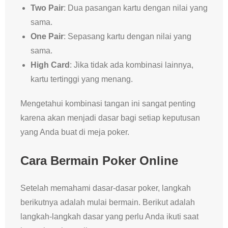
Two Pair
: Dua pasangan kartu dengan nilai yang
sama.
One Pair
: Sepasang kartu dengan nilai yang
sama.
High Card
: Jika tidak ada kombinasi lainnya,
kartu tertinggi yang menang.
Mengetahui kombinasi tangan ini sangat penting
karena akan menjadi dasar bagi setiap keputusan
yang Anda buat di meja poker.
Cara Bermain Poker Online
Setelah memahami dasar-dasar poker, langkah
berikutnya adalah mulai bermain. Berikut adalah
langkah-langkah dasar yang perlu Anda ikuti saat