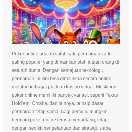
Poker online adalah salah satu permainan kartu
paling populer yang dimainkan oleh jutaan orang di
seluruh dunia. Dengan kemajuan teknologi,
permainan ini kini bisa dimainkan secara online
melalui berbagai platform kasino virtual. Meskipun
poker online memiliki banyak variasi, seperti Texas
Hold’em, Omaha, dan lainnya, prinsip dasar
permainan tetap sama. Bagi pemula, mungkin
bermain poker online terasa menantang, tetapi
dengan sedikit pengetahuan dan strategi, siapa