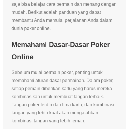
saja bisa belajar cara bermain dan menang dengan
mudah. Berikut adalah panduan yang dapat
membantu Anda memulai perjalanan Anda dalam
dunia poker online.
Memahami Dasar-Dasar Poker
Online
Sebelum mulai bermain poker, penting untuk
memahami aturan dasar permainan. Dalam poker,
setiap pemain diberikan kartu yang harus mereka
kombinasikan untuk membuat tangan terbaik.
Tangan poker terdiri dari lima kartu, dan kombinasi
tangan yang lebih kuat akan mengalahkan
kombinasi tangan yang lebih lemah.