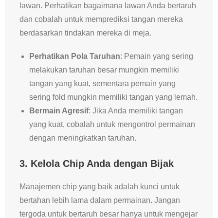
lawan. Perhatikan bagaimana lawan Anda bertaruh
dan cobalah untuk memprediksi tangan mereka
berdasarkan tindakan mereka di meja.
Perhatikan Pola Taruhan
: Pemain yang sering
melakukan taruhan besar mungkin memiliki
tangan yang kuat, sementara pemain yang
sering fold mungkin memiliki tangan yang lemah.
Bermain Agresif
: Jika Anda memiliki tangan
yang kuat, cobalah untuk mengontrol permainan
dengan meningkatkan taruhan.
3. Kelola Chip Anda dengan Bijak
Manajemen chip yang baik adalah kunci untuk
bertahan lebih lama dalam permainan. Jangan
tergoda untuk bertaruh besar hanya untuk mengejar