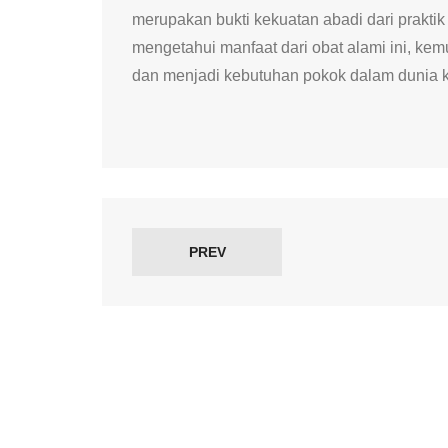
merupakan bukti kekuatan abadi dari prakt
mengetahui manfaat dari obat alami ini, kem
dan menjadi kebutuhan pokok dalam dunia 
PREV