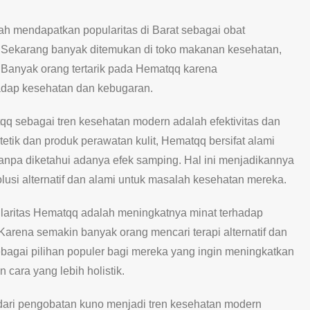
ah mendapatkan popularitas di Barat sebagai obat
. Sekarang banyak ditemukan di toko makanan kesehatan,
Banyak orang tertarik pada Hematqq karena
hadap kesehatan dan kebugaran.
qq sebagai tren kesehatan modern adalah efektivitas dan
etik dan produk perawatan kulit, Hematqq bersifat alami
anpa diketahui adanya efek samping. Hal ini menjadikannya
lusi alternatif dan alami untuk masalah kesehatan mereka.
pularitas Hematqq adalah meningkatnya minat terhadap
Karena semakin banyak orang mencari terapi alternatif dan
bagai pilihan populer bagi mereka yang ingin meningkatkan
cara yang lebih holistik.
dari pengobatan kuno menjadi tren kesehatan modern