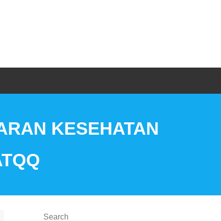
ARAN KESEHATAN
ATQQ
Search