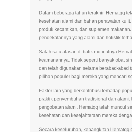
Dalam beberapa tahun terakhir, Hematqq tel
kesehatan alami dan bahan perawatan kulit
produk kecantikan, dan suplemen makanan. 
pendekatannya yang alami dan holistik ter
Salah satu alasan di balik munculnya Hemat
keamanannya. Tidak seperti banyak obat sint
dan telah digunakan selama berabad-abad t
pilihan populer bagi mereka yang mencari so
Faktor lain yang berkontribusi terhadap po
praktik penyembuhan tradisional dan alami. 
pengobatan alami, Hematqq telah muncul se
kesehatan dan kesejahteraan mereka dengan 
Secara keseluruhan, kebangkitan Hematqq 